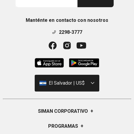
Manténte en contacto con nosotros
2298-3777
El Salvador | US$
SIMAN CORPORATIVO
+
Quiénes Somos
PROGRAMAS
+