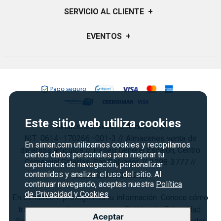
Visión y Misión
Certificados de Regalo
SERVICIO AL CLIENTE
+
Historia
Garantías
Sucursales
Preguntas Frecuentes
EVENTOS
+
Siman PRO
Servicios
Política de devoluciones y garantias
Credisiman
Regreso a clases
Contáctenos
Marketplace
Rebajas
Seguridad del sitio
Vende en Marketplace
Cyber Monday
Política de Privacidad
Agosto es diversión
Condiciones ofertas
Este sitio web utiliza cookies
Almacenes Siman S.A. de C.V. //
Derecho de Retracto
NIT: 0614–170266–001-3 // Almacenes venta de
En siman.com utilizamos cookies y recopilamos
Condiciones de uso
diversos artículos // Paseo General Escalón, Centro
ciertos datos personales para mejorar tu
Comercial Galerías, San Salvador. // 2298-3777 //
Términos y condiciones
experiencia de navegación, personalizar
contacto@siman.com
contenidos y analizar el uso del sitio. Al
continuar navegando, aceptas nuestra
Política
de Privacidad y Cookies
En Siman.com protegemos tu información. Conoce cómo
tratamos tus datos en nuestra
Política de Privacidad
.
Aceptar