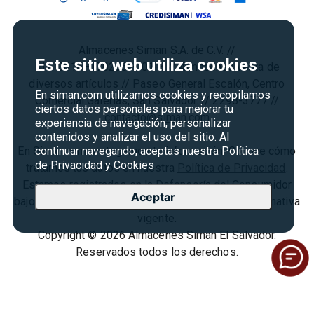
Cyber Monday
Política de Privacidad
Agosto es diversión
Condiciones ofertas
Almacenes Siman S.A. de C.V. //
Derecho de Retracto
Este sitio web utiliza cookies
NIT: 0614–170266–001-3 // Almacenes venta de
Condiciones de uso
diversos artículos // Paseo General Escalón, Centro
En siman.com utilizamos cookies y recopilamos
Comercial Galerías, San Salvador. // 2298-3777 //
Términos y condiciones
ciertos datos personales para mejorar tu
contacto@siman.com
experiencia de navegación, personalizar
contenidos y analizar el uso del sitio. Al
En Siman.com protegemos tu información. Conoce cómo
continuar navegando, aceptas nuestra
Política
de Privacidad y Cookies
tratamos tus datos en nuestra
Política de Privacidad
.
Estamos registrados en la Defensoría del Consumidor
Aceptar
bajo el
N° SCE240-07-2024
, cumpliendo con la normativa
vigente.
Copyright © 2026 Almacenes Siman El Salvador.
Reservados todos los derechos.