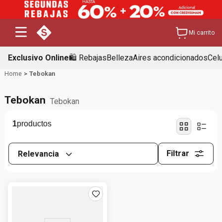
Mi carrito
Exclusivo Online
🛍️ Rebajas
Belleza
Aires acondicionados
Cel
Tebokan
Tebokan
Tebokan
1
Filtrar
Relevancia