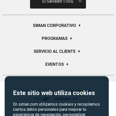
El Salvador | US$
SIMAN CORPORATIVO
+
Quiénes Somos
PROGRAMAS
+
Visión y Misión
Certificados de Regalo
SERVICIO AL CLIENTE
+
Historia
Garantías
Sucursales
Preguntas Frecuentes
EVENTOS
+
Siman PRO
Servicios
Política de devoluciones y garantias
Credisiman
Regreso a clases
Contáctenos
Marketplace
Rebajas
Seguridad del sitio
Este sitio web utiliza cookies
Vende en Marketplace
Cyber Monday
Política de Privacidad
Agosto es diversión
En siman.com utilizamos cookies y recopilamos
Condiciones ofertas
ciertos datos personales para mejorar tu
Almacenes Siman S.A. de C.V. //
Derecho de Retracto
experiencia de navegación, personalizar