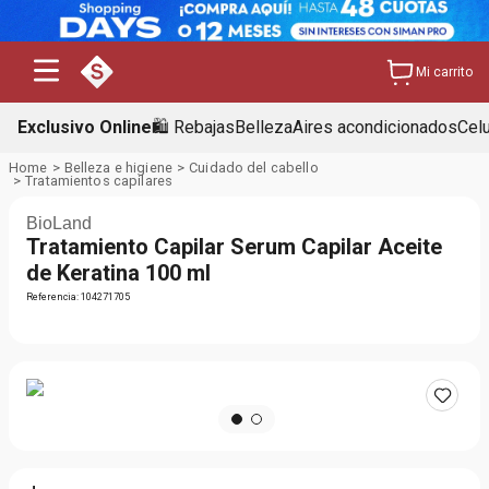
Mi carrito
Exclusivo Online
🛍️ Rebajas
Belleza
Aires acondicionados
Cel
Belleza e higiene
Cuidado del cabello
Tratamientos capilares
BioLand
Tratamiento Capilar Serum Capilar Aceite
de Keratina 100 ml
Referencia
:
104271705