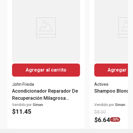
Agregar al carrito
Agregar al 
John Frieda
Activee
Acondicionador Reparador De
Shampoo Blonde 
Recuperación Milagrosa
250ml
Vendido por
Siman
Vendido por
Siman
$
11
.
45
$
8
.
30
$
6
.
64
-
20%