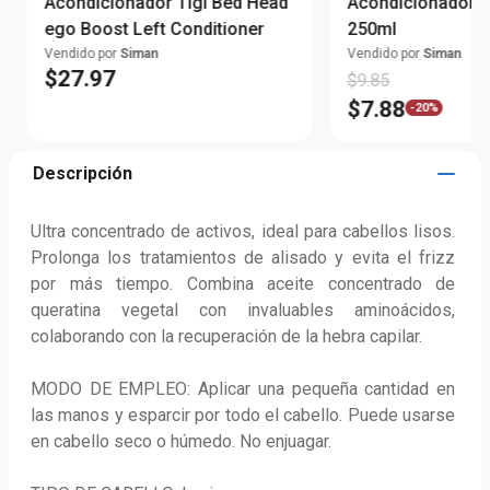
Acondicionador Tigi Bed Head
Acondicionador p
ego Boost Left Conditioner
250ml
Vendido por
Siman
Vendido por
Siman
$
27
.
97
$
9
.
85
$
7
.
88
-
20%
Descripción
Ultra concentrado de activos, ideal para cabellos lisos. 
Prolonga los tratamientos de alisado y evita el frizz 
por más tiempo. Combina aceite concentrado de 
queratina vegetal con invaluables aminoácidos, 
colaborando con la recuperación de la hebra capilar.

MODO DE EMPLEO: Aplicar una pequeña cantidad en 
las manos y esparcir por todo el cabello. Puede usarse 
en cabello seco o húmedo. No enjuagar.
