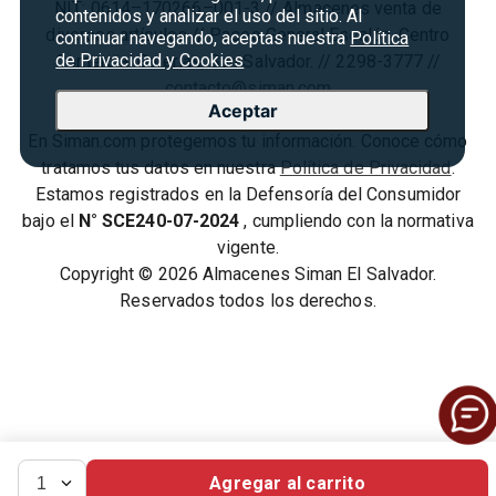
NIT: 0614–170266–001-3 // Almacenes venta de
contenidos y analizar el uso del sitio. Al
Condiciones de uso
diversos artículos // Paseo General Escalón, Centro
continuar navegando, aceptas nuestra
Política
de Privacidad y Cookies
Comercial Galerías, San Salvador. // 2298-3777 //
Términos y condiciones
contacto@siman.com
Aceptar
En Siman.com protegemos tu información. Conoce cómo
tratamos tus datos en nuestra
Política de Privacidad
.
Estamos registrados en la Defensoría del Consumidor
bajo el
N° SCE240-07-2024
, cumpliendo con la normativa
vigente.
Copyright © 2026 Almacenes Siman El Salvador.
Reservados todos los derechos.
Agregar al carrito
1