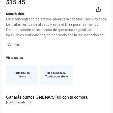
$
15
.
45
Descripción:
Ultra concentrado de activos, ideal para cabellos lisos. Prolonga
los tratamientos de alisado y evita el frizz por más tiempo.
Combina aceite concentrado de queratina vegetal con
invaluables aminoácidos, colaborando con la recuperación de
la hebra capilar.
Ver más
MODO DE EMPLEO: Aplicar una pequeña cantidad en las
manos y esparcir por todo el cabello. Puede usarse en cabello
Vista rápida:
seco o húmedo. No enjuagar.
TIPO DE CABELLO: Lacio
Formulación
:
Tipo de Cabello
:
Serum
Todo tipo de cabello
ACTIVOS PRINCIPALES: Keratina
Ganarás puntos GetBeautyFull con tu compra
(calculando...)