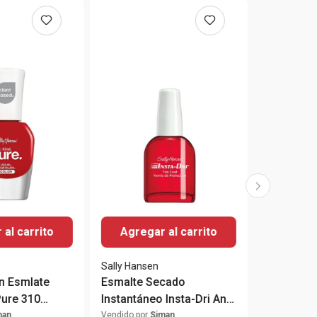
al carrito
Agregar al carrito
Sally Hansen
n Esmlate
Esmalte Secado
Pure 310
Instantáneo Insta-Dri Anti
e Punch
Chip Top Coat
man
Vendido por
Siman