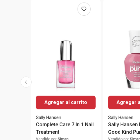
Agregar al carrito
Agregar a
Sally Hansen
Sally Hansen
Complete Care 7 In 1 Nail
Sally Hansen
Treatment
Good Kind Pu
to the Occasi
Vendido por
Siman
Vendido por
Sima