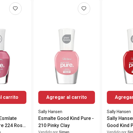
l carrito
Agregar al carrito
Agregar 
Sally Hansen
Sally Hansen
 Esmlate
Esmalte Good Kind Pure -
Sally Hanse
re 224 Rose
210 Pinky Clay
Good Kind 
on
Pomegranat
n
Vendido por
Siman
Vendido por
Si