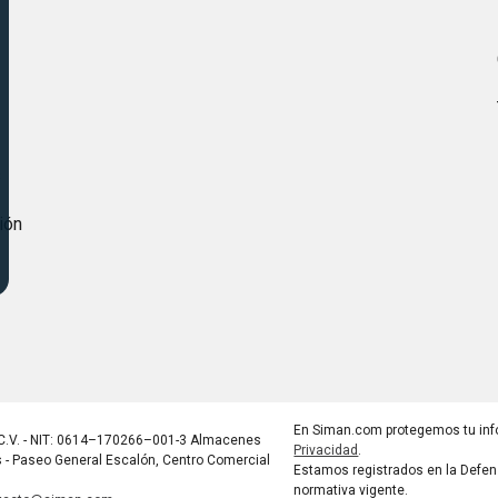
s
ión
En Siman.com protegemos tu inf
C.V. - NIT: 0614–170266–001-3 Almacenes
Privacidad
.
s - Paseo General Escalón, Centro Comercial
Estamos registrados en la Defen
normativa vigente.