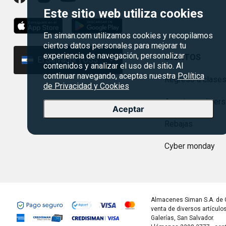
Este sitio web utiliza cookies
En siman.com utilizamos cookies y recopilamos
ciertos datos personales para mejorar tu
experiencia de navegación, personalizar
EVENTOS
El Salvador | US$
contenidos y analizar el uso del sitio. Al
continuar navegando, aceptas nuestra
Política
Regreso a clase
de Privacidad y Cookies
Agosto es divers
Aceptar
Rebajas
Cyber monday
Almacenes Siman S.A. de 
venta de diversos artículo
Galerías, San Salvador.