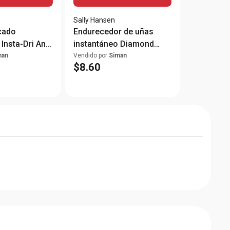
Sally Hansen
cado
Endurecedor de uñas
Insta-Dri Anti
instantáneo Diamond
at
Strength Nail Hardender
man
Vendido por
Siman
$
8
.
60