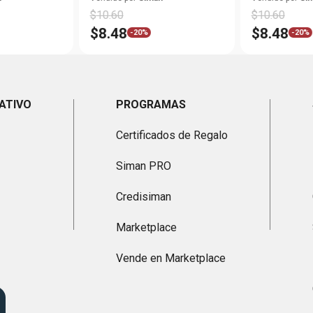
$
10
.
60
$
10
.
60
$
8
.
48
$
8
.
48
-
20%
-
20%
ATIVO
PROGRAMAS
Certificados de Regalo
Siman PRO
Credisiman
Marketplace
Vende en Marketplace