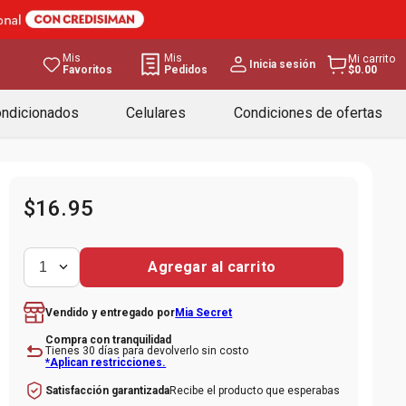
Mis
Mis
Mi carrito
Inicia sesión
Favoritos
Pedidos
$0.00
ondicionados
Celulares
Condiciones de ofertas
$
16
.
95
Agregar al carrito
1
Mia Secret
Vendido y entregado por
Compra con tranquilidad
Tienes 30 días para devolverlo sin costo
*Aplican restricciones.
Recibe el producto que esperabas
Satisfacción garantizada