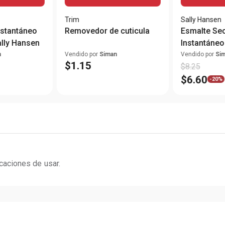
Trim
Sally Hansen
Removedor de cuticula
Esmalte Se
ally Hansen
Instantáneo 
Chip Top Co
n
Vendido por
Siman
Vendido por
Si
$
1
.
15
$
8
.
25
$
6
.
60
-
20%
icaciones de usar.