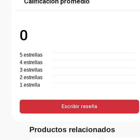
Calificación promedio
0
5
estrella
s
4
estrella
s
3
estrella
s
2
estrella
s
1
estrella
Escribir reseña
Productos relacionados