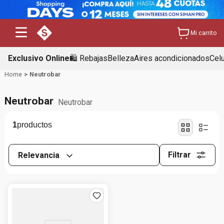
Mi carrito
Exclusivo Online
🛍️ Rebajas
Belleza
Aires acondicionados
Cel
Neutrobar
Neutrobar
Neutrobar
1
Filtrar
Relevancia