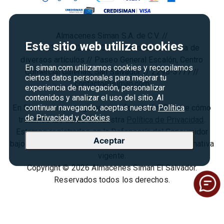
Cyber Monday
Política de Privacidad
Agosto es diversión
Condiciones ofertas
Almacenes Siman S.A. de C.V. //
Derecho de Retracto
Este sitio web utiliza cookies
NIT: 0614–170266–001-3 // Almacenes venta de
Condiciones de uso
diversos artículos // Paseo General Escalón, Centro
En siman.com utilizamos cookies y recopilamos
Comercial Galerías, San Salvador. // 2298-3777 //
Términos y condiciones
ciertos datos personales para mejorar tu
contacto@siman.com
experiencia de navegación, personalizar
contenidos y analizar el uso del sitio. Al
En Siman.com protegemos tu información. Conoce cómo
continuar navegando, aceptas nuestra
Política
de Privacidad y Cookies
tratamos tus datos en nuestra
Política de Privacidad
.
Estamos registrados en la Defensoría del Consumidor
Aceptar
bajo el
N° SCE240-07-2024
, cumpliendo con la normativa
vigente.
Copyright © 2026 Almacenes Siman El Salvador.
Reservados todos los derechos.