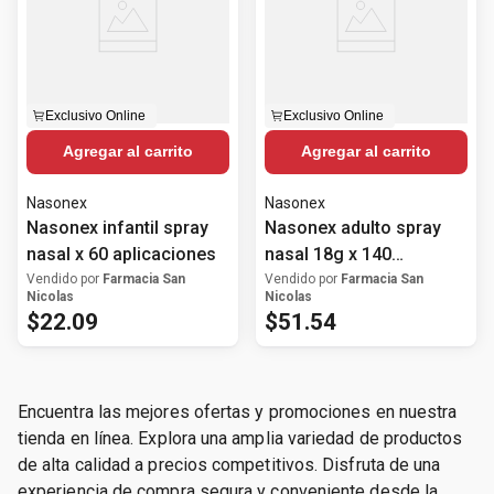
Exclusivo Online
Exclusivo Online
Agregar al carrito
Agregar al carrito
Nasonex
Nasonex
Nasonex infantil spray
Nasonex adulto spray
nasal x 60 aplicaciones
nasal 18g x 140
aplicaciones
Vendido por
Farmacia San
Vendido por
Farmacia San
Nicolas
Nicolas
$
22
.
09
$
51
.
54
Encuentra las mejores ofertas y promociones en nuestra
tienda en línea. Explora una amplia variedad de productos
de alta calidad a precios competitivos. Disfruta de una
experiencia de compra segura y conveniente desde la