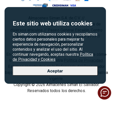
Cyber Monday
Política de Privacidad
Agosto es diversión
Condiciones ofertas
Almacenes Siman S.A. de C.V. //
Derecho de Retracto
Este sitio web utiliza cookies
NIT: 0614–170266–001-3 // Almacenes venta de
Condiciones de uso
diversos artículos // Paseo General Escalón, Centro
En siman.com utilizamos cookies y recopilamos
Comercial Galerías, San Salvador. // 2298-3777 //
Términos y condiciones
ciertos datos personales para mejorar tu
contacto@siman.com
experiencia de navegación, personalizar
contenidos y analizar el uso del sitio. Al
En Siman.com protegemos tu información. Conoce cómo
continuar navegando, aceptas nuestra
Política
de Privacidad y Cookies
tratamos tus datos en nuestra
Política de Privacidad
.
Estamos registrados en la Defensoría del Consumidor
Aceptar
bajo el
N° SCE240-07-2024
, cumpliendo con la normativa
vigente.
Copyright © 2026 Almacenes Siman El Salvador.
Reservados todos los derechos.