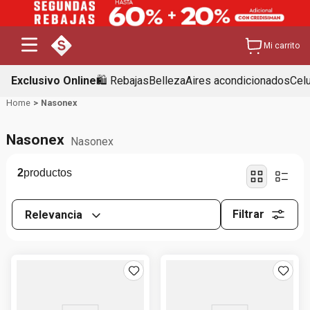
Mi carrito
Exclusivo Online
🛍️ Rebajas
Belleza
Aires acondicionados
Cel
Nasonex
Nasonex
Nasonex
2
Filtrar
Relevancia