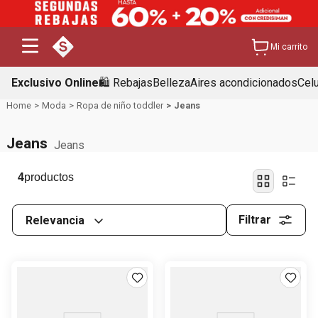
Mi carrito
Exclusivo Online
🛍️ Rebajas
Belleza
Aires acondicionados
Cel
Moda
Ropa de niño toddler
Jeans
Jeans
Jeans
4
Filtrar
Relevancia