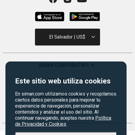
El Salvador | US$
SIMAN CORPORATIVO
+
Este sitio web utiliza cookies
Quiénes Somos
PROGRAMAS
+
Visión y Misión
En siman.com utilizamos cookies y recopilamos
Certificados de Regalo
SERVICIO AL CLIENTE
+
Historia
ciertos datos personales para mejorar tu
Garantías
experiencia de navegación, personalizar
Sucursales
Preguntas Frecuentes
EVENTOS
+
contenidos y analizar el uso del sitio. Al
Siman PRO
continuar navegando, aceptas nuestra
Política
Servicios
Política de devoluciones y garantias
Credisiman
de Privacidad y Cookies
Regreso a clases
Contáctenos
Marketplace
Rebajas