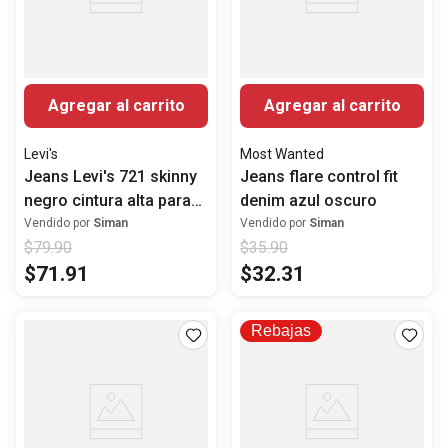
Agregar al carrito
Agregar al carrito
Levi's
Most Wanted
Jeans Levi's 721 skinny
Jeans flare control fit
negro cintura alta para
denim azul oscuro
dama
Vendido por
Siman
Vendido por
Siman
$
79
.
90
$
35
.
90
$
71
.
91
$
32
.
31
Rebajas