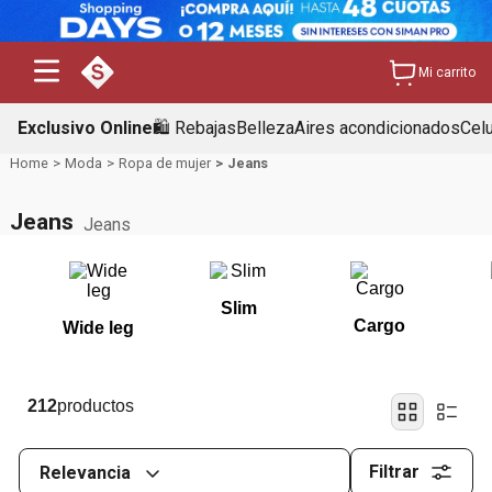
Mi carrito
Exclusivo Online
🛍️ Rebajas
Belleza
Aires acondicionados
Cel
Moda
Ropa de mujer
Jeans
Jeans
Jeans
Slim
Cargo
Wide leg
212
Filtrar
Relevancia