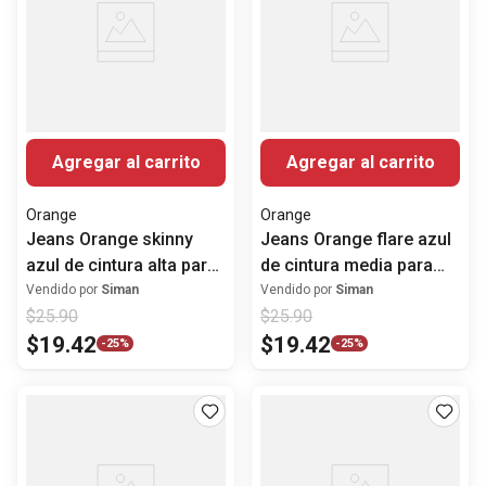
Agregar al carrito
Agregar al carrito
Orange
Orange
Jeans Orange skinny
Jeans Orange flare azul
azul de cintura alta para
de cintura media para
mujer
mujer
Vendido por
Siman
Vendido por
Siman
$
25
.
90
$
25
.
90
$
19
.
42
$
19
.
42
-
25%
-
25%