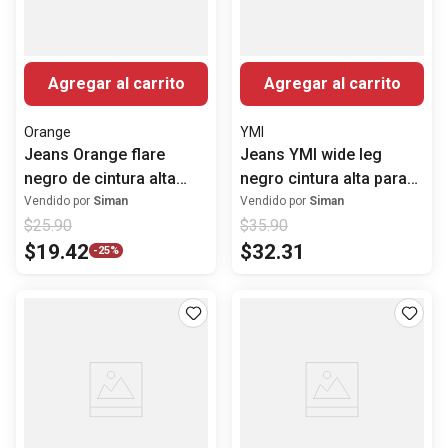
Agregar al carrito
Agregar al carrito
Orange
YMI
Jeans Orange flare
Jeans YMI wide leg
negro de cintura alta
negro cintura alta para
para mujer
mujer
Vendido por
Siman
Vendido por
Siman
$
25
.
90
$
35
.
90
$
19
.
42
$
32
.
31
-
25%