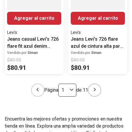
Agregar al carrito
Agregar al carrito
Levi's
Levi's
Jeans casual Levi's 726
Jeans Levi's 726 flare
flare fit azul denim
azul de cintura alta para
sólido para mujer
mujer
Vendido por
Siman
Vendido por
Siman
$
89
.
90
$
89
.
90
$
80
.
91
$
80
.
91
Página
de
11
Encuentra las mejores ofertas y promociones en nuestra
tienda en línea. Explora una amplia variedad de productos