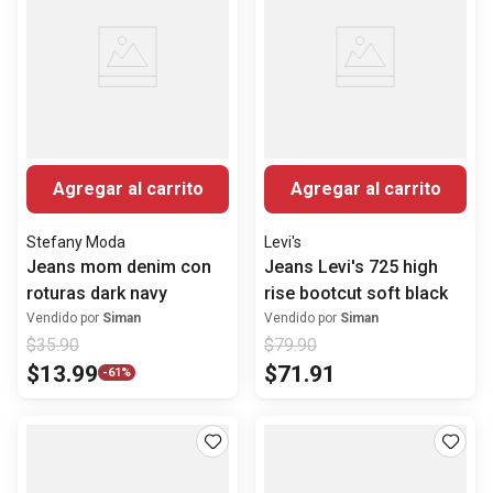
Agregar al carrito
Agregar al carrito
Stefany Moda
Levi's
Jeans mom denim con
Jeans Levi's 725 high
roturas dark navy
rise bootcut soft black
Vendido por
Siman
Vendido por
Siman
$
35
.
90
$
79
.
90
$
13
.
99
$
71
.
91
-
61%