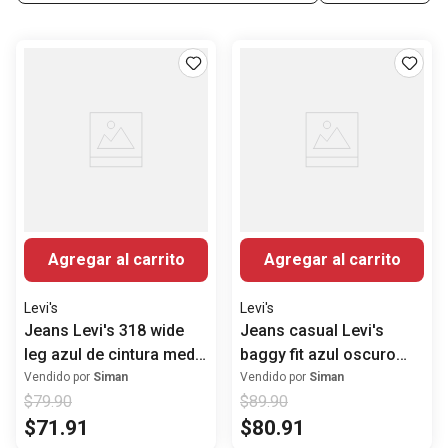
Agregar al carrito
Agregar al carrito
Levi's
Levi's
Jeans Levi's 318 wide
Jeans casual Levi's
leg azul de cintura media
baggy fit azul oscuro
para mujer
denim para mujer
Vendido por
Siman
Vendido por
Siman
$
79
.
90
$
89
.
90
$
71
.
91
$
80
.
91