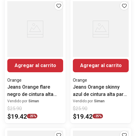
Agregar al carrito
Agregar al carrito
Orange
Orange
Jeans Orange flare
Jeans Orange skinny
negro de cintura alta
azul de cintura alta para
para mujer
mujer
Vendido por
Siman
Vendido por
Siman
$
25
.
90
$
25
.
90
$
19
.
42
$
19
.
42
-
25%
-
25%