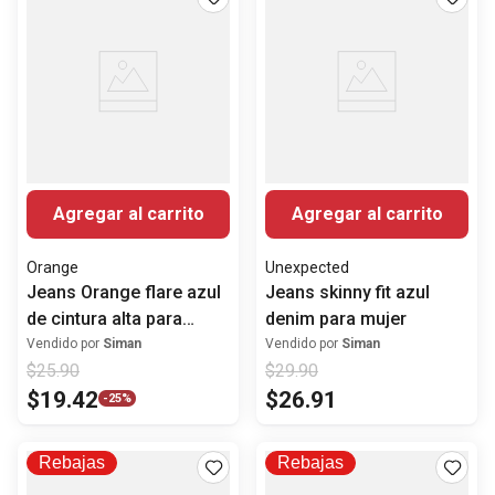
Agregar al carrito
Agregar al carrito
Orange
Unexpected
Jeans Orange flare azul
Jeans skinny fit azul
de cintura alta para
denim para mujer
mujer
Vendido por
Siman
Vendido por
Siman
$
25
.
90
$
29
.
90
$
19
.
42
$
26
.
91
-
25%
Rebajas
Rebajas