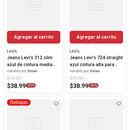
Agregar al carrito
Agregar al carrito
Levi's
Levi's
Jeans Levi's 312 slim
Jeans Levi's 724 straight
azul de cintura media
azul cintura alta para
para mujer
mujer
Vendido por
Siman
Vendido por
Siman
$
79
.
90
$
79
.
90
$
38
.
99
$
38
.
99
-
51%
-
51%
Rebajas