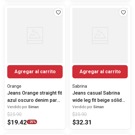
Agregar al carrito
Agregar al carrito
Orange
Sabrina
Jeans Orange straight fit
Jeans casual Sabrina
azul oscuro denim para
wide leg fit beige sólido
mujer
para mujer
Vendido por
Siman
Vendido por
Siman
$
25
.
90
$
35
.
90
$
19
.
42
$
32
.
31
-
25%