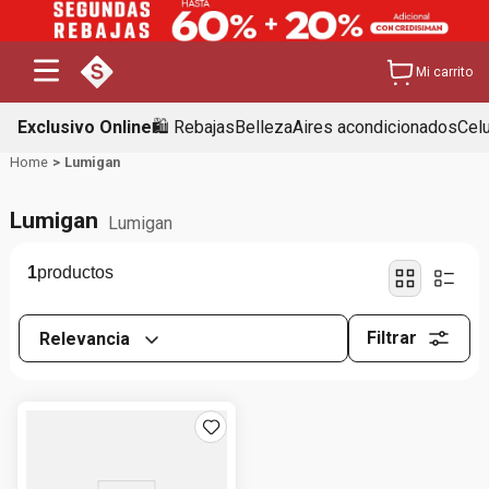
Mi carrito
Exclusivo Online
🛍️ Rebajas
Belleza
Aires acondicionados
Cel
Lumigan
Lumigan
Lumigan
1
Filtrar
Relevancia