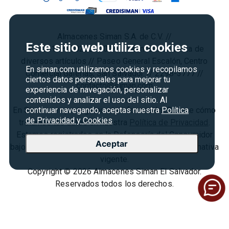
Cyber Monday
Política de Privacidad
Agosto es diversión
Condiciones ofertas
Almacenes Siman S.A. de C.V. //
Derecho de Retracto
Este sitio web utiliza cookies
NIT: 0614–170266–001-3 // Almacenes venta de
Condiciones de uso
diversos artículos // Paseo General Escalón, Centro
En siman.com utilizamos cookies y recopilamos
Comercial Galerías, San Salvador. // 2298-3777 //
Términos y condiciones
ciertos datos personales para mejorar tu
contacto@siman.com
experiencia de navegación, personalizar
contenidos y analizar el uso del sitio. Al
En Siman.com protegemos tu información. Conoce cómo
continuar navegando, aceptas nuestra
Política
de Privacidad y Cookies
tratamos tus datos en nuestra
Política de Privacidad
.
Estamos registrados en la Defensoría del Consumidor
Aceptar
bajo el
N° SCE240-07-2024
, cumpliendo con la normativa
vigente.
Copyright © 2026 Almacenes Siman El Salvador.
Reservados todos los derechos.