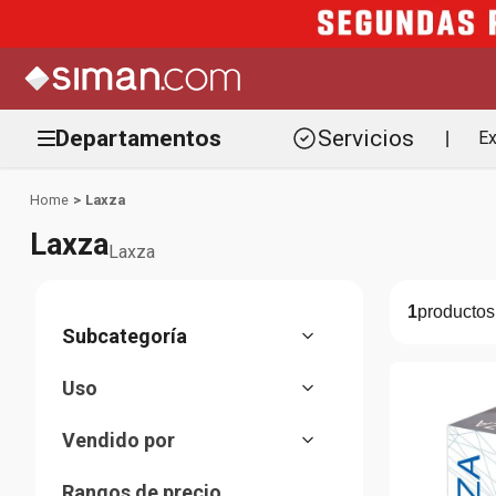
Departamentos
Servicios
Ex
|
Laxza
Laxza
Laxza
1
Sistema gastrointestinal
(
1
)
Uso
Estreñimiento
(
1
)
Vendido por
Marketplace
(
1
)
Rangos de precio