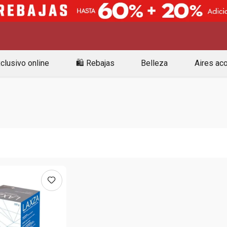
clusivo online
🛍️ Rebajas
Belleza
Aires ac