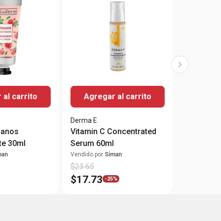
al carrito
Agregar al carrito
Derma E
Manos
Vitamin C Concentrated
e 30ml
Serum 60ml
man
Vendido por
Siman
$
23
.
65
$
17
.
73
-
25%