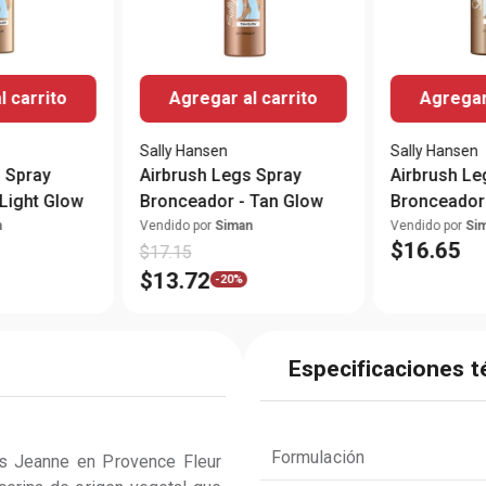
l carrito
Agregar al carrito
Agregar 
Sally Hansen
Sally Hansen
 Spray
Airbrush Legs Spray
Airbrush Le
Light Glow
Bronceador - Tan Glow
Bronceador
n
Vendido por
Siman
Vendido por
Si
$
16
.
65
$
17
.
15
$
13
.
72
-
20%
Especificaciones t
Formulación
os Jeanne en Provence Fleur 