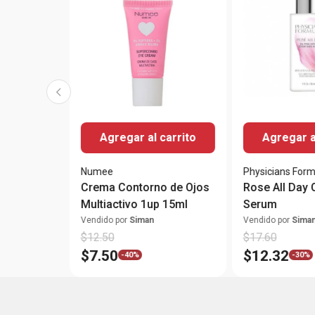
Agregar al carrito
Agregar a
Numee
Physicians Form
Crema Contorno de Ojos
Rose All Day 
Multiactivo 1up 15ml
Serum
Vendido por
Siman
Vendido por
Sima
$
12
.
50
$
17
.
60
$
7
.
50
$
12
.
32
-
40%
-
30%