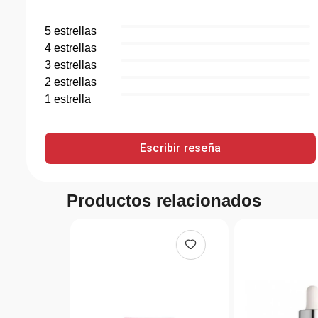
5
estrella
s
4
estrella
s
3
estrella
s
2
estrella
s
1
estrella
Escribir reseña
Productos relacionados