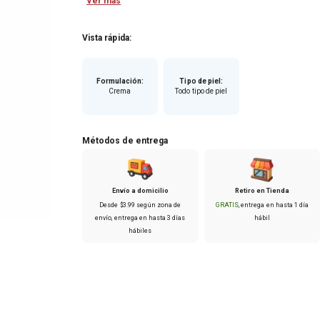
Ver más
Contiene un extracto natural de Azahar Bio, nutre
tus manos y las envuelve en una fragancia discreta
y delicada desarrollada por los perfumistas de
Vista rápida:
Grasse.
Modo de uso:
Formulación
:
Tipo de piel
:
Crema
Todo tipo de piel
Aplicar una cantidad adecuada de crema en las
manos, masajea suavemente la crema en las
palmas, dorso, entre los dedos y alrededor de las
uñas.
Métodos de entrega
Envío a domicilio
Retiro en Tienda
Desde
$
3
.
99
según zona de
GRATIS
, entrega en hasta
1 día
envío
, entrega en hasta
3 días
hábil
hábiles