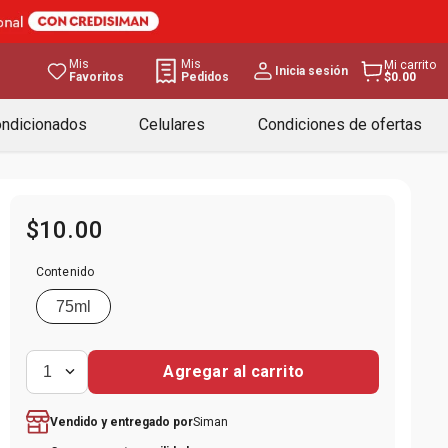
Mis
Mis
Mi carrito
Inicia sesión
Favoritos
Pedidos
$0.00
ondicionados
Celulares
Condiciones de ofertas
$
10
.
00
Contenido
75ml
Agregar al carrito
1
Siman
Vendido y entregado por