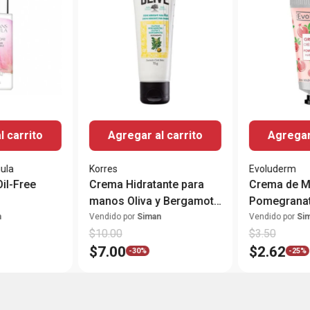
l carrito
Agregar al carrito
Agregar 
ula
Korres
Evoluderm
Oil-Free
Crema Hidratante para
Crema de 
manos Oliva y Bergamota
Pomegranat
75g
n
Vendido por
Siman
Vendido por
Si
$
10
.
00
$
3
.
50
$
7
.
00
$
2
.
62
-
30%
-
25%