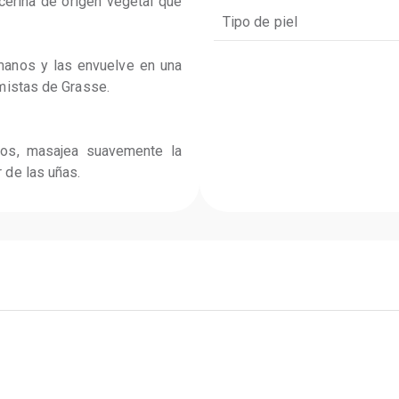
icerina de origen vegetal que 
Tipo de piel
 manos y las envuelve en una 
mistas de Grasse.

os, masajea suavemente la 
 de las uñas.