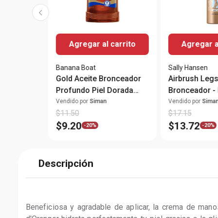
Agregar al carrito
Agregar a
Banana Boat
Sally Hansen
Gold Aceite Bronceador
Airbrush Legs
Profundo Piel Dorada
Bronceador - 
SPF4 236ml
Vendido por
Siman
Vendido por
Sima
$
11
.
50
$
17
.
15
$
9
.
20
$
13
.
72
-
20%
-
20%
Descripción
Beneficiosa y agradable de aplicar, la crema de man