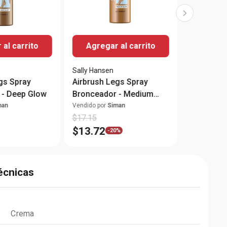
al carrito
Agregar al carrito
Sally Hansen
gs Spray
Airbrush Legs Spray
 - Deep Glow
Bronceador - Medium
Glow
man
Vendido por
Siman
$
17
.
15
$
13
.
72
-
20%
écnicas
Crema