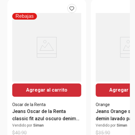
Rebajas
Agregar al carrito
Agregar al 
Oscar de la Renta
Orange
Jeans Oscar de la Renta
Jeans Orange strai
classic fit azul oscuro denim
demin lavado par
lavado para hombre
Vendido por
Siman
Vendido por
Siman
$
40
.
90
$
35
.
90