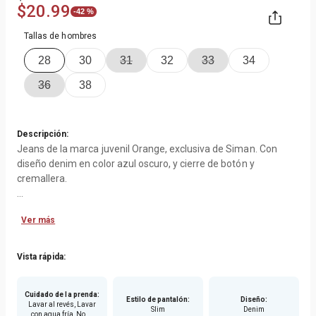
$
20
.
99
-
42 %
Tallas de hombres
28
30
31
32
33
34
36
38
Descripción:
Jeans de la marca juvenil Orange, exclusiva de Siman. Con
diseño denim en color azul oscuro, y cierre de botón y
cremallera.
•
Slim fit:
ajuste entallado en las caderas y muslos, con pierna
Ver más
más estrecha.
•
5 pocket:
dos bolsillos abiertos a los lados, un bolsillo pequeño
para monedas, y dos bolsillos de parche en la parte trasera.
Vista rápida:
•
Stretch:
tejido elástico.
•
Algodón, poliéster y elastano:
suave al tacto, duradero,
Cuidado de la prenda
:
flexible para libertad de movimiento, y resistente a manchas,
Estilo de pantalón
:
Diseño
:
Lavar al revés, Lavar
Slim
Denim
arrugas y roturas.
con agua fría, No ...