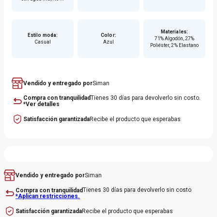
Puedes combinarlo con una camisa de botones y zapatos
casuales para un look semiformal. O si prefieres un estilo
Materiales
:
Estilo moda
:
Color
:
relajado, úsalo con camiseta estampada y sneakers.
71% Algodón, 27%
Casual
Azul
Poliéster, 2% Elastano
Vendido y entregado por
Siman
Compra con tranquilidad
Tienes 30 días para devolverlo sin costo.
*Ver detalles
Satisfacción garantizada
Recibe el producto que esperabas
Siman
Vendido y entregado por
Tienes 30 días para devolverlo sin costo
Compra con tranquilidad
*Aplican restricciones.
Recibe el producto que esperabas
Satisfacción garantizada