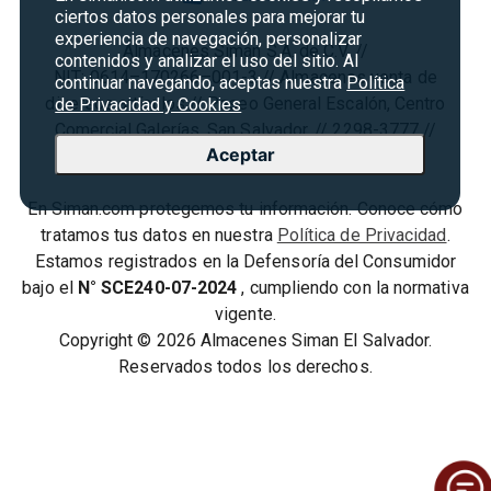
Agosto es diversión
ciertos datos personales para mejorar tu
Condiciones ofertas
experiencia de navegación, personalizar
Almacenes Siman S.A. de C.V. //
Derecho de Retracto
contenidos y analizar el uso del sitio. Al
NIT: 0614–170266–001-3 // Almacenes venta de
continuar navegando, aceptas nuestra
Política
Condiciones de uso
diversos artículos // Paseo General Escalón, Centro
de Privacidad y Cookies
Comercial Galerías, San Salvador. // 2298-3777 //
Términos y condiciones
Aceptar
contacto@siman.com
En Siman.com protegemos tu información. Conoce cómo
tratamos tus datos en nuestra
Política de Privacidad
.
Estamos registrados en la Defensoría del Consumidor
bajo el
N° SCE240-07-2024
, cumpliendo con la normativa
vigente.
Copyright © 2026 Almacenes Siman El Salvador.
Reservados todos los derechos.