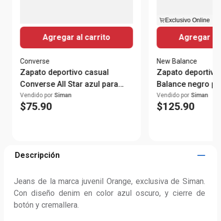
Exclusivo Online
Agregar al carrito
Agregar al 
Converse
New Balance
Zapato deportivo casual
Zapato deportivo
Converse All Star azul para
Balance negro p
hombre
Vendido por
Siman
Vendido por
Siman
$
75
.
90
$
125
.
90
Descripción
Jeans de la marca juvenil Orange, exclusiva de Siman. 
Con diseño denim en color azul oscuro, y cierre de 
botón y cremallera.
