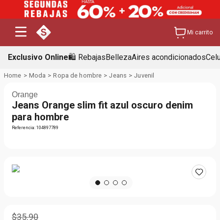
Mi carrito
Exclusivo Online
🛍️ Rebajas
Belleza
Aires acondicionados
Cel
Moda
Ropa de hombre
Jeans
Juvenil
Orange
Jeans Orange slim fit azul oscuro denim
para hombre
Referencia
:
104897789
$
35
.
90