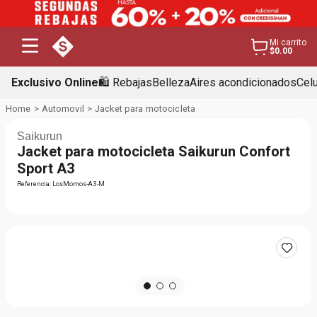
Mi carrito
$0.00
Exclusivo Online
🛍️ Rebajas
Belleza
Aires acondicionados
Cel
Automovil
Jacket para motocicleta
Saikurun
Jacket para motocicleta Saikurun Confort
Sport A3
Referencia
:
LosMomos-A3-M