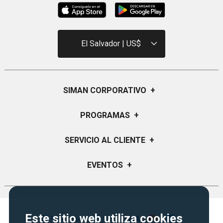
El Salvador | US$
SIMAN CORPORATIVO
+
Quiénes Somos
PROGRAMAS
+
Visión y Misión
Certificados de Regalo
SERVICIO AL CLIENTE
+
Historia
Garantías
Sucursales
Preguntas Frecuentes
EVENTOS
+
Siman PRO
Servicios
Política de devoluciones y garantias
Credisiman
Regreso a clases
Contáctenos
Marketplace
Rebajas
Seguridad del sitio
Este sitio web utiliza cookies
Vende en Marketplace
Cyber Monday