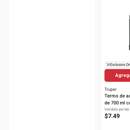
Exclusivo On
Agrega
Truper
Termo de ac
de 700 ml c
hermética
Vendido por
Ici
$
7
.
49