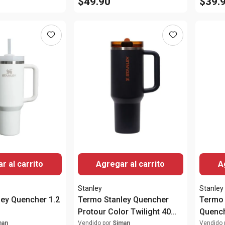
$
49
.
90
$
39
.
r al carrito
Agregar al carrito
A
Stanley
Stanley
ey Quencher 1.2
Termo Stanley Quencher
Termo 
Protour Color Twilight 40
Quench
Oz.
40 Oz.
man
Vendido por
Siman
Vendido 