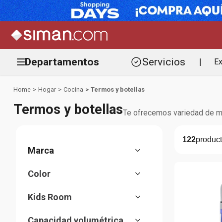
Departamentos
Servicios
Ex
|
Hogar
Cocina
Termos y botellas
Termos y botellas
Te ofrecemos variedad de mar
122
Stanley
Color
ASOBU
Azul
Everlast
Kids Room
Azul/Negro
Legami
Cocina
Beige
El Pescador
Capacidad volumétrica