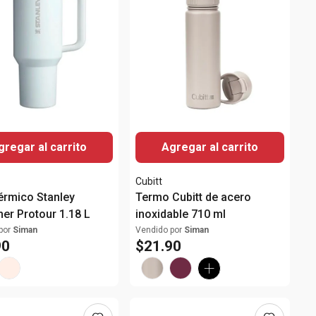
gregar al carrito
Agregar al carrito
Cubitt
érmico Stanley
Termo Cubitt de acero
er Protour 1.18 L
inoxidable 710 ml
por
Siman
Vendido por
Siman
90
$
21
.
90