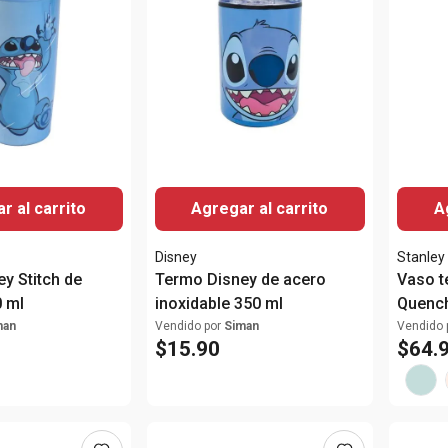
r al carrito
Agregar al carrito
A
Disney
Stanley
y Stitch de
Termo Disney de acero
Vaso t
0 ml
inoxidable 350 ml
Quench
man
Vendido por
Siman
Vendido 
$
15
.
90
$
64
.