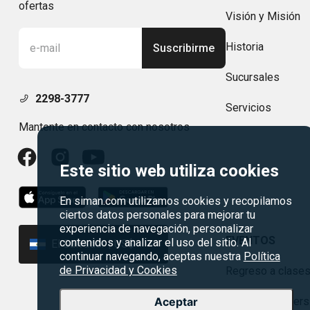
ofertas
Visión y Misión
Historia
Suscribirme
Sucursales
2298-3777
Servicios
Mantente en contacto con nosotros
Este sitio web utiliza cookies
En siman.com utilizamos cookies y recopilamos
ciertos datos personales para mejorar tu
experiencia de navegación, personalizar
EVENTOS
contenidos y analizar el uso del sitio. Al
El Salvador | US$
continuar navegando, aceptas nuestra
Política
de Privacidad y Cookies
Regreso a clase
Aceptar
Agosto es divers