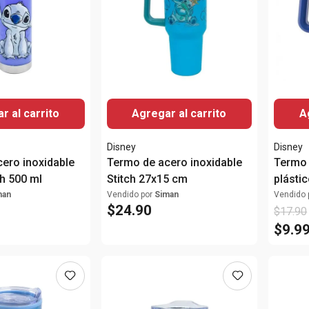
r al carrito
Agregar al carrito
A
Disney
Disney
ero inoxidable
Termo de acero inoxidable
Termo 
ch 500 ml
Stitch 27x15 cm
plásti
man
Vendido por
Siman
Vendido 
$
24
.
90
$
17
.
90
$
9
.
9