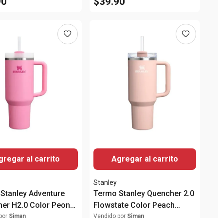
90
$
39
.
90
gregar al carrito
Agregar al carrito
Stanley
Stanley Adventure
Termo Stanley Quencher 2.0
er H2.0 Color Peony
Flowstate Color Peach
Glass 40 Oz.
por
Siman
Vendido por
Siman