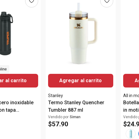
line
r al carrito
Agregar al carrito
A
Stanley
All in m
ero inoxidable
Termo Stanley Quencher
Botella
on tapa
Tumbler 887 ml
in mot
inoxid
Vendido por
Siman
Vendido 
$
57
.
90
$
24
.