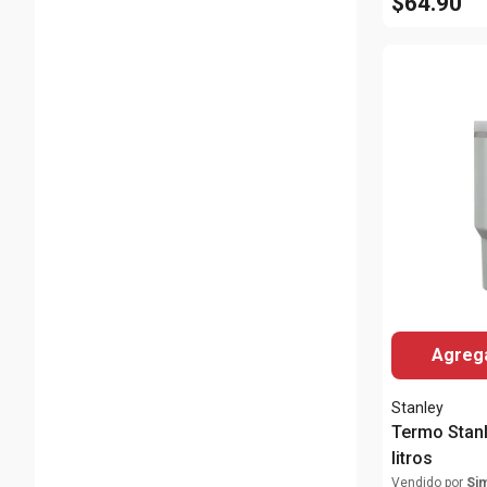
$
64
.
90
Agrega
Stanley
Termo Stanl
litros
Vendido por
Si