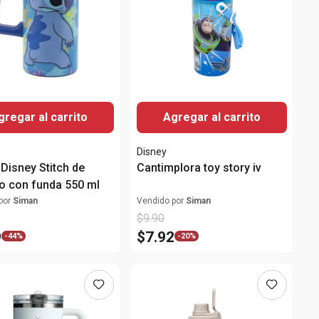
gregar al carrito
Agregar al carrito
Disney
Disney Stitch de
Cantimplora toy story iv
co con funda 550 ml
por
Siman
Vendido por
Siman
$
9
.
90
9
$
7
.
92
-
44%
-
20%