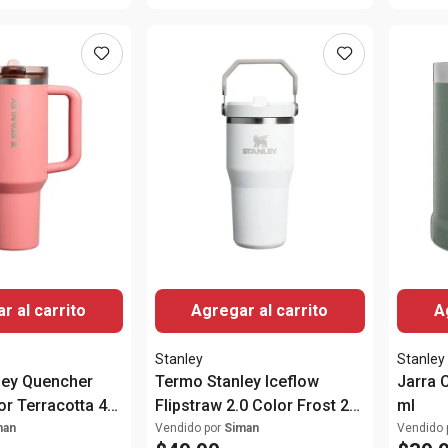
r al carrito
Agregar al carrito
A
Stanley
Stanley
ley Quencher
Termo Stanley Iceflow
Jarra 
or Terracotta 40
Flipstraw 2.0 Color Frost 20
ml
Oz.
man
Vendido por
Siman
Vendido 