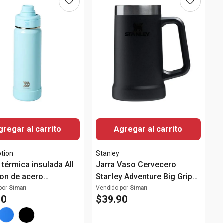
gregar al carrito
Agregar al carrito
otion
Stanley
 térmica insulada All
Jarra Vaso Cervecero
ion de acero
Stanley Adventure Big Grip
able 710 ml
Beer Stein 2.0 Color Black
por
Siman
Vendido por
Siman
90
$
39
.
90
24 Oz