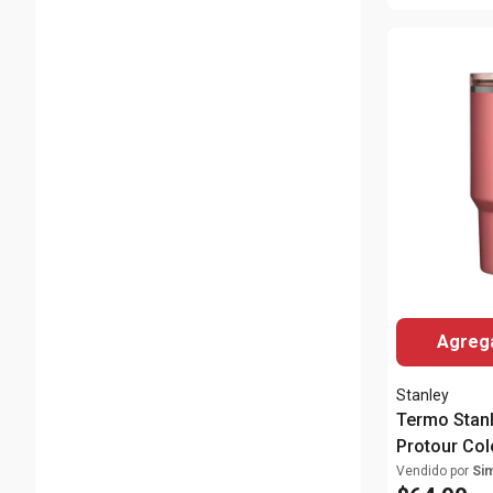
Agrega
Stanley
Termo Stan
Protour Col
Oz.
Vendido por
Si