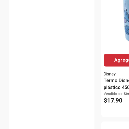
Agrega
Disney
Termo Disne
plástico 45
Vendido por
Si
$
17
.
90