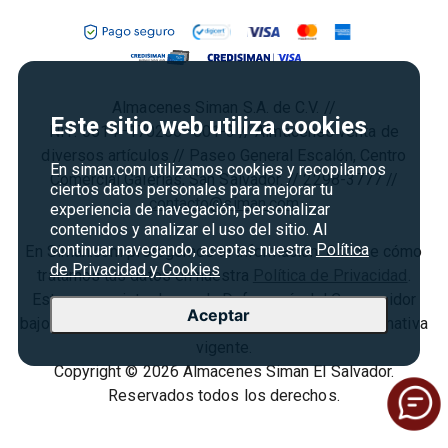
Marketplace
Rebajas
Seguridad del sitio
Vende en Marketplace
Cyber Monday
Política de Privacidad
Agosto es diversión
Condiciones ofertas
Almacenes Siman S.A. de C.V. //
Derecho de Retracto
Este sitio web utiliza cookies
NIT: 0614–170266–001-3 // Almacenes venta de
Condiciones de uso
diversos artículos // Paseo General Escalón, Centro
En siman.com utilizamos cookies y recopilamos
Comercial Galerías, San Salvador. // 2298-3777 //
Términos y condiciones
ciertos datos personales para mejorar tu
contacto@siman.com
experiencia de navegación, personalizar
contenidos y analizar el uso del sitio. Al
continuar navegando, aceptas nuestra
Política
En Siman.com protegemos tu información. Conoce cómo
de Privacidad y Cookies
tratamos tus datos en nuestra
Política de Privacidad
.
Estamos registrados en la Defensoría del Consumidor
Aceptar
bajo el
N° SCE240-07-2024
, cumpliendo con la normativa
vigente.
Copyright © 2026 Almacenes Siman El Salvador.
Reservados todos los derechos.