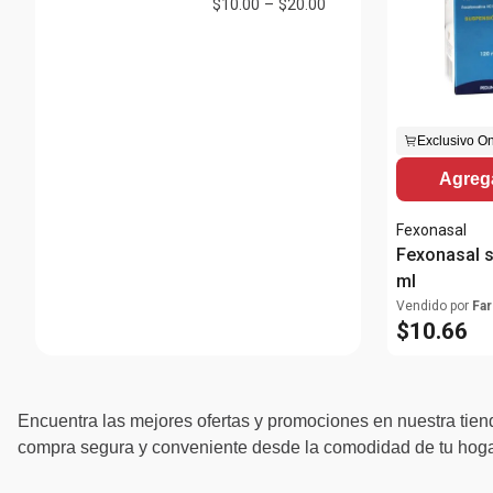
$10.00
–
$20.00
Exclusivo On
Agrega
Fexonasal
Fexonasal 
ml
Vendido por
Far
$
10
.
66
Encuentra las mejores ofertas y promociones en nuestra tiend
compra segura y conveniente desde la comodidad de tu hogar