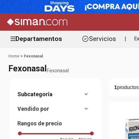
Departamentos
Servicios
Ex
|
Fexonasal
Fexonasal
Fexonasal
1
Alergia
(
1
)
Vendido por
Marketplace
(
1
)
Rangos de precio