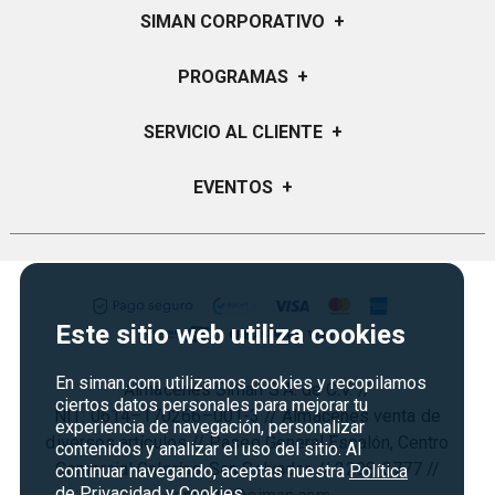
SIMAN CORPORATIVO
+
Quiénes Somos
PROGRAMAS
+
Visión y Misión
Certificados de Regalo
SERVICIO AL CLIENTE
+
Historia
Garantías
Sucursales
Preguntas Frecuentes
EVENTOS
+
Siman PRO
Servicios
Política de devoluciones y garantias
Credisiman
Regreso a clases
Contáctenos
Marketplace
Rebajas
Seguridad del sitio
Vende en Marketplace
Cyber Monday
Política de Privacidad
Este sitio web utiliza cookies
Agosto es diversión
Condiciones ofertas
En siman.com utilizamos cookies y recopilamos
Almacenes Siman S.A. de C.V. //
Derecho de Retracto
ciertos datos personales para mejorar tu
NIT: 0614–170266–001-3 // Almacenes venta de
experiencia de navegación, personalizar
Condiciones de uso
diversos artículos // Paseo General Escalón, Centro
contenidos y analizar el uso del sitio. Al
Comercial Galerías, San Salvador. // 2298-3777 //
Términos y condiciones
continuar navegando, aceptas nuestra
Política
de Privacidad y Cookies