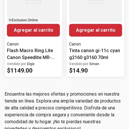
Exclusivo Online
Agregar al carrito
Agregar al carrito
Canon
Canon
Flash Macro Ring Lite
Tinta canon gi-11c cyan
Canon Speedlite MR-
g2160 g3160 70ml
14EX II
Vendido por
Digix
Vendido por
Siman
$
1149
.
00
$
14
.
90
Encuentra las mejores ofertas y promociones en nuestra
tienda en línea. Explora una amplia variedad de productos
de alta calidad a precios competitivos. Disfruta de una
experiencia de compra segura y conveniente desde la
comodidad de tu hogar. ¡No te pierdas nuestras
novedades y descuentos exclusivos!