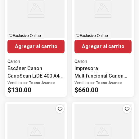
Exclusivo Online
Exclusivo Online
Agregar al carrito
Agregar al carrito
Canon
Canon
Escáner Canon
Impresora
CanoScan LiDE 400 A4
Multifuncional Canon
4800 x 4800 dpi USB-C
MAXIFY GX6110 WiFi
Vendido por
Tecno Avance
Vendido por
Tecno Avance
$
130
.
00
$
660
.
00
Tinta Continua Dúplex
ADF Ethernet