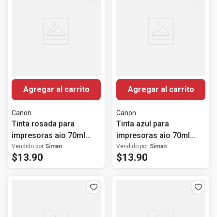
Agregar al carrito
Agregar al carrito
Canon
Canon
Tinta rosada para
Tinta azul para
impresoras aio 70ml
impresoras aio 70ml
g3100 y g2100
g3100 y g2100
Vendido por
Siman
Vendido por
Siman
$
13
.
90
$
13
.
90