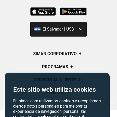
El Salvador | US$
SIMAN CORPORATIVO
+
Quiénes Somos
PROGRAMAS
+
Visión y Misión
Certificados de Regalo
SERVICIO AL CLIENTE
+
Historia
Garantías
Este sitio web utiliza cookies
Sucursales
Preguntas Frecuentes
EVENTOS
+
Siman PRO
Servicios
Política de devoluciones y garantias
En siman.com utilizamos cookies y recopilamos
Credisiman
Regreso a clases
ciertos datos personales para mejorar tu
Contáctenos
experiencia de navegación, personalizar
Marketplace
Rebajas
contenidos y analizar el uso del sitio. Al