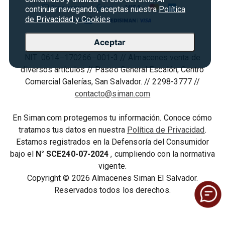
Seguridad del sitio
Vende en Marketplace
continuar navegando, aceptas nuestra
Política
Cyber Monday
Política de Privacidad
de Privacidad y Cookies
Agosto es diversión
Condiciones ofertas
Aceptar
Almacenes Siman S.A. de C.V. //
Derecho de Retracto
NIT: 0614–170266–001-3 // Almacenes venta de
Condiciones de uso
diversos artículos // Paseo General Escalón, Centro
Comercial Galerías, San Salvador. // 2298-3777 //
Términos y condiciones
contacto@siman.com
En Siman.com protegemos tu información. Conoce cómo
tratamos tus datos en nuestra
Política de Privacidad
.
Estamos registrados en la Defensoría del Consumidor
bajo el
N° SCE240-07-2024
, cumpliendo con la normativa
vigente.
Copyright © 2026 Almacenes Siman El Salvador.
Reservados todos los derechos.