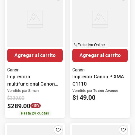
Exclusivo Online
Agregar al carrito
Agregar al carrito
Canon
Canon
Impresora
Impresor Canon PIXMA
multifuncional Canon
G1110
PIXMA G4180 MegaTank
Vendido por
Siman
Vendido por
Tecno Avance
$
149
.
00
$
339
.
00
Wi-Fi
$
289
.
00
-
15%
Hasta
24
cuotas