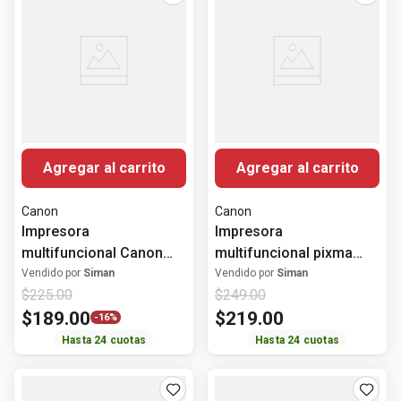
Agregar al carrito
Agregar al carrito
Canon
Canon
Impresora
Impresora
multifuncional Canon
multifuncional pixma
Pixma G2170
g3170
Vendido por
Siman
Vendido por
Siman
$
225
.
00
$
249
.
00
$
189
.
00
$
219
.
00
-
16%
Hasta
24
cuotas
Hasta
24
cuotas