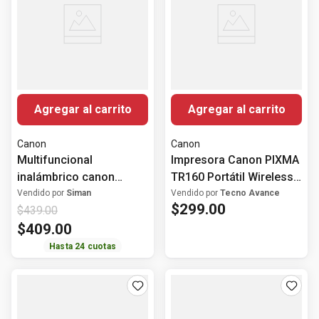
Agregar al carrito
Agregar al carrito
Canon
Canon
Multifuncional
Impresora Canon PIXMA
inalámbrico canon
TR160 Portátil Wireless
maxify gx4010
9/5.5 PPM
Vendido por
Siman
Vendido por
Tecno Avance
$
299
.
00
$
439
.
00
$
409
.
00
Hasta
24
cuotas