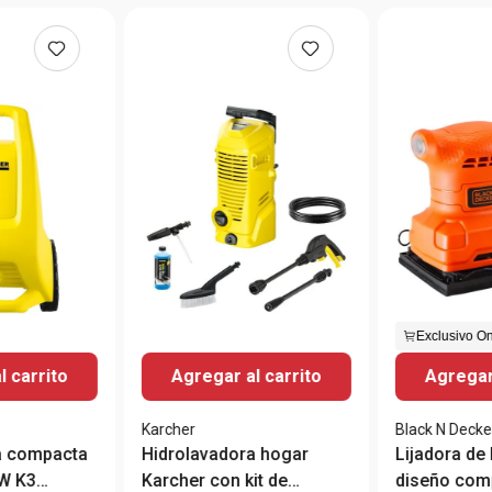
Exclusivo On
l carrito
Agregar al carrito
Agregar 
Karcher
Black N Decke
a compacta
Hidrolavadora hogar
Lijadora de hoja 1
W K3
Karcher con kit de
diseño com