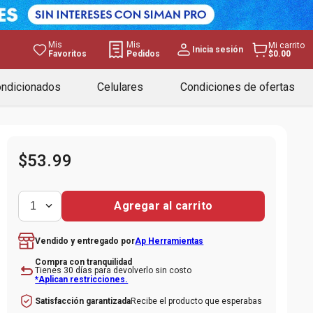
Mis
Mis
Mi carrito
Inicia sesión
Favoritos
Pedidos
$0.00
ondicionados
Celulares
Condiciones de ofertas
$
53
.
99
Agregar al carrito
1
Ap Herramientas
Vendido y entregado por
Compra con tranquilidad
Tienes 30 días para devolverlo sin costo
*Aplican restricciones.
Recibe el producto que esperabas
Satisfacción garantizada