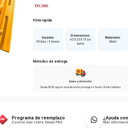
para tus herramientas más preciadas.
Ver más
Con su diseño compacto pero espacioso, cuenta con
múltiples compartimentos para mantener tus
herramientas ordenadas y accesibles.
Vista rápida:
Además, su asa ergonómica y resistente te permite
llevarla cómodamente a cualquier lugar. ¡Haz que tu
Dimensiones
:
trabajo sea más eficiente y profesional con nuestra
Garantía
:
Materiales
:
40 X 20 X 19 cm
90 días / 3 meses
Metal
caja de herramientas metálica de alta calidad!
aprox
Métodos de entrega
Envío a domicilio
Desde
$
3
.
99
según zona de envío
, entrega en hasta
14 días hábiles
Programa de reemplazo
¿Ayuda con
Conoce más sobre Siman PRO
Más informació