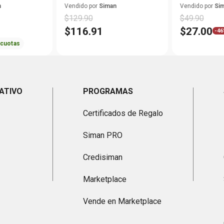
limpieza K1 CAR
n
Vendido por
Siman
Vendido por
Si
$
129
.
90
$
49
.
90
$
116
.
91
$
27
.
00
-
46
cuotas
ATIVO
PROGRAMAS
Certificados de Regalo
Siman PRO
Credisiman
Marketplace
Vende en Marketplace