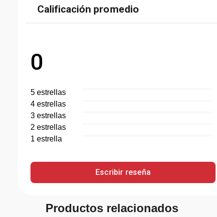
Calificación promedio
0
5
estrella
s
4
estrella
s
3
estrella
s
2
estrella
s
1
estrella
Escribir reseña
Productos relacionados