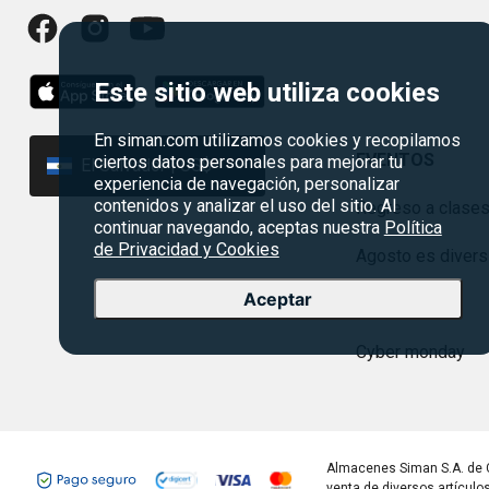
Este sitio web utiliza cookies
En siman.com utilizamos cookies y recopilamos
EVENTOS
ciertos datos personales para mejorar tu
El Salvador | US$
experiencia de navegación, personalizar
contenidos y analizar el uso del sitio. Al
Regreso a clase
continuar navegando, aceptas nuestra
Política
de Privacidad y Cookies
Agosto es divers
Aceptar
Rebajas
Cyber monday
Almacenes Siman S.A. de 
venta de diversos artículo