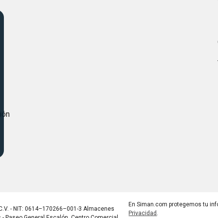
s
ión
En Siman.com protegemos tu inf
C.V. - NIT: 0614–170266–001-3 Almacenes
Privacidad
.
s - Paseo General Escalón, Centro Comercial