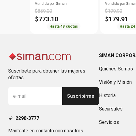
HD585 PROF
comfort
Vendido por
Siman
Vendido por
Sima
$
859
.
00
$
199
.
90
$
773
.
10
$
179
.
91
Hasta
48
cuotas
Hasta
24
SIMAN CORPOR
Quiénes Somos
Suscríbete para obtener las mejores
ofertas
Visión y Misión
Historia
Suscribirme
Sucursales
2298-3777
Servicios
Mantente en contacto con nosotros