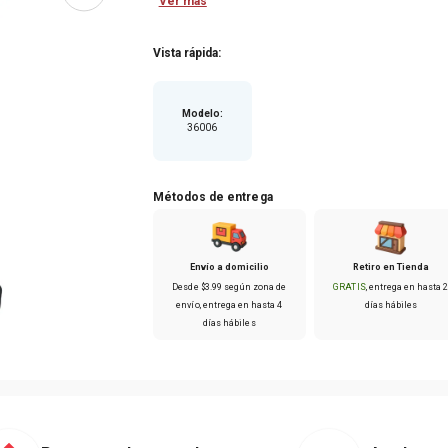
Ver más
Vista rápida:
Modelo
:
36006
Métodos de entrega
Envío a domicilio
Retiro en Tienda
Desde
$
3
.
99
según zona de
GRATIS
, entrega en hasta
envío
, entrega en hasta
4
días hábiles
días hábiles