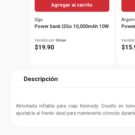
Agregar al carrito
I2go
Argom
Power bank I2Go 10,000mAh 10W
Power
Vendido por
Siman
Vendido
$
19
.
90
$
15
.
Descripción
Almohada inflable para viaje Kennedy. Diseño en ton
ajustable al frente ideal para mantenerte cómodo durante