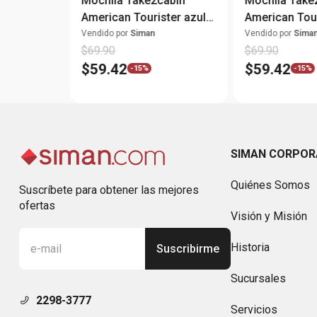
Mochila Take2cabin
Mochila Take
American Tourister azul
American Tour
M 38L
M 38L
Vendido por
Siman
Vendido por
Sima
$
69
.
90
$
69
.
90
$
59
.
42
$
59
.
42
-
15%
-
15%
SIMAN CORPOR
Quiénes Somos
Suscríbete para obtener las mejores
ofertas
Visión y Misión
Historia
Suscribirme
Sucursales
2298-3777
Servicios