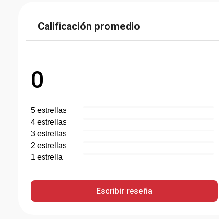
Calificación promedio
0
5
estrella
s
4
estrella
s
3
estrella
s
2
estrella
s
1
estrella
Escribir reseña