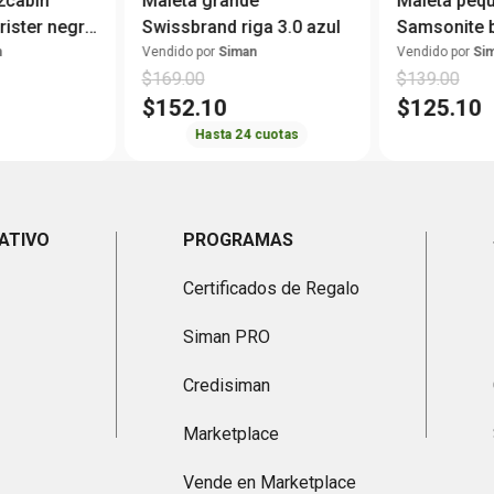
2cabin
Maleta grande
Maleta peq
ister negra
Swissbrand riga 3.0 azul
Samsonite b
negra
n
Vendido por
Siman
Vendido por
Si
$
169
.
00
$
139
.
00
$
152
.
10
$
125
.
10
Hasta
24
cuotas
ATIVO
PROGRAMAS
Certificados de Regalo
Siman PRO
Credisiman
Marketplace
Vende en Marketplace