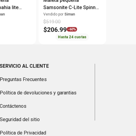
ueña
Maleta pequeña
ahia lite
Samsonite C-Lite Spinner
navy
man
Vendido por
Siman
$
519
.
00
$
206
.
99
-
60%
Hasta
24
cuotas
SERVICIO AL CLIENTE
Preguntas Frecuentes
Política de devoluciones y garantias
Contáctenos
Seguridad del sitio
Política de Privacidad