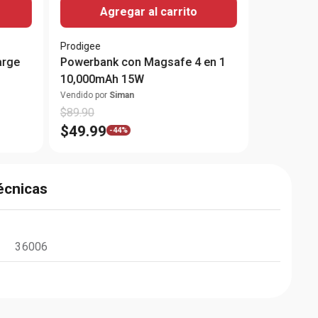
Agregar al carrito
Prodigee
arge
Powerbank con Magsafe 4 en 1
10,000mAh 15W
Vendido por
Siman
$
89
.
90
$
49
.
99
-
44%
écnicas
36006