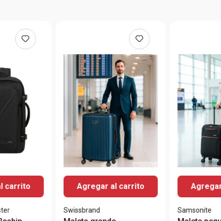
l carrito
Agregar al carrito
Agregar 
ter
Swissbrand
Samsonite