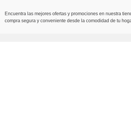
Encuentra las mejores ofertas y promociones en nuestra tiend
compra segura y conveniente desde la comodidad de tu hogar
SIMAN CORPOR
Quiénes Somos
Suscríbete para obtener las mejores
ofertas
Visión y Misión
Historia
Suscribirme
Sucursales
2298-3777
Servicios
Mantente en contacto con nosotros