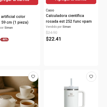
Casio
s
Calculadora científica
artificial color
rosada est 252 func vpam
o 59 cm (1 pieza)
Vendido por
Siman
por
Siman
$
24
.
90
$
22
.
41
9
-
80%