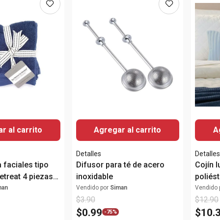
r al carrito
Agregar al carrito
A
Detalles
Detalle
a faciales tipo
Difusor para té de acero
Cojín 
etreat 4 piezas
inoxidable
poliést
man
Vendido por
Siman
Vendido 
$
3
.
90
$
12
.
90
$
0
.
99
$
10
.
-
75%