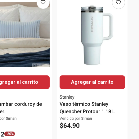
gregar al carrito
Agregar al carrito
s
Stanley
lumbar corduroy de
Vaso térmico Stanley
er.
Quencher Protour 1.18 L
por
Siman
Vendido por
Siman
$
64
.
90
32
-
20%