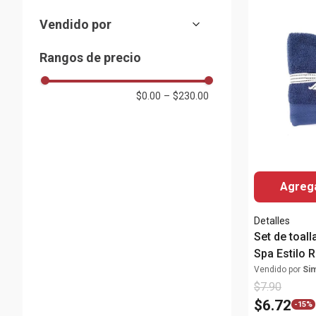
Diseño
(
15
)
1.1 litros
(
1
)
Lámparas
King
(
2
)
(
8
)
Vendido por
Body pillow
(
1
)
355 ml
(
1
)
Almacenes Siman
(
483
)
3.8 litros
(
1
)
Rangos de precio
$0.00
–
$230.00
Agrega
Detalles
Set de toall
Spa Estilo R
de algodón
Vendido por
Si
$
7
.
90
$
6
.
72
-
15%