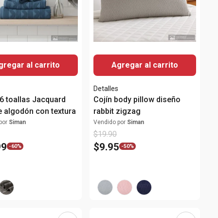
gregar al carrito
Agregar al carrito
Detalles
 6 toallas Jacquard
Cojín body pillow diseño
e algodón con textura
rabbit zigzag
por
Siman
Vendido por
Siman
$
19
.
90
99
$
9
.
95
-
60%
-
50%