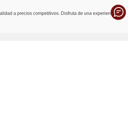
alidad a precios competitivos. Disfruta de una experiencia de
SERVICIO AL CLIENTE
Preguntas Frecuentes
Política de devoluciones y garantias
Contáctenos
Seguridad del sitio
Política de Privacidad