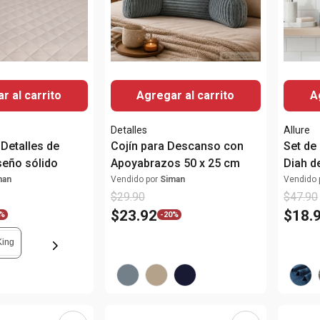
r al carrito
Agregar al carrito
A
Detalles
Allure
Detalles de
Cojín para Descanso con
Set de
iseño sólido
Apoyabrazos 50 x 25 cm
Diah d
man
Vendido por
Siman
Vendido 
$
29
.
90
$
47
.
90
$
23
.
92
$
18
.
%
-
20%
King