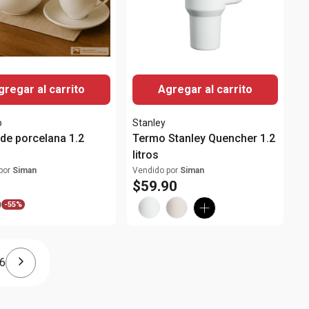
gregar al carrito
Agregar al carrito
o
Stanley
 de porcelana 1.2
Termo Stanley Quencher 1.2
litros
por
Siman
Vendido por
Siman
$
59
.
90
9
-
55%
6