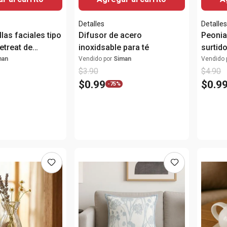
Detalles
Detalle
llas faciales tipo
Difusor de acero
Peonia 
etreat de
inoxidsable para té
surtid
man
Vendido por
Siman
Vendido 
$
3
.
90
$
4
.
90
$
0
.
99
$
0
.
9
-
75%