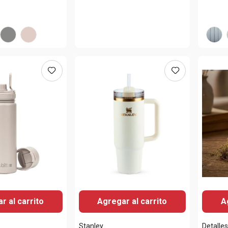
r al carrito
Agregar al carrito
A
Stanley
Detalle