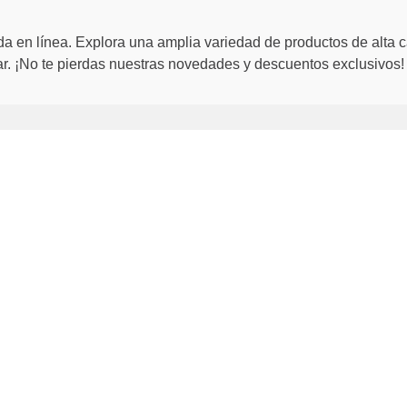
a en línea. Explora una amplia variedad de productos de alta c
. ¡No te pierdas nuestras novedades y descuentos exclusivos!
ATIVO
PROGRAMAS
Certificados de Regalo
Siman PRO
Credisiman
Marketplace
Vende en Marketplace