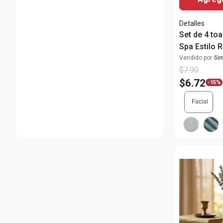
Detalles
Set de 4 toa
Spa Estilo R
algodón
Vendido por
Si
$
7
.
90
$
6
.
72
-
15%
Facial