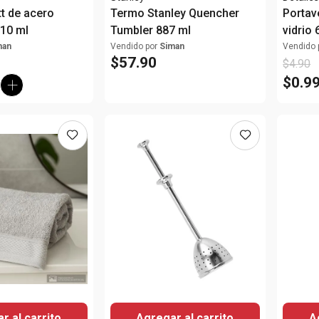
t de acero
Termo Stanley Quencher
Portav
710 ml
Tumbler 887 ml
vidrio
man
Vendido por
Siman
Vendido 
$
57
.
90
$
4
.
90
$
0
.
9
r al carrito
Agregar al carrito
A