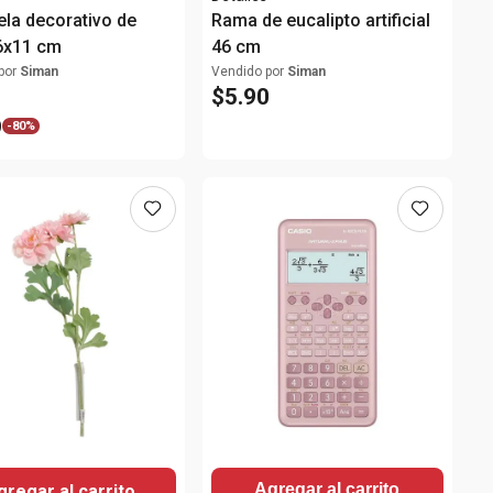
ela decorativo de
Rama de eucalipto artificial
 6x11 cm
46 cm
por
Siman
Vendido por
Siman
$
5
.
90
9
-
80%
Agregar al carrito
gregar al carrito