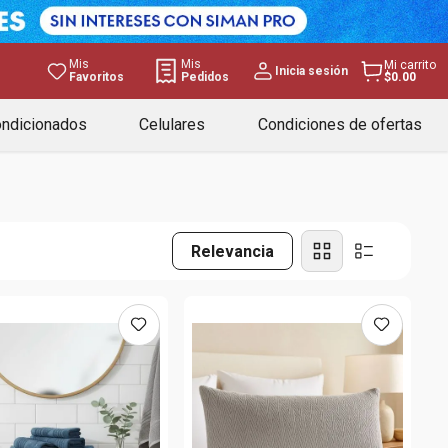
Mis
Mis
Mi carrito
Inicia sesión
Favoritos
Pedidos
$0.00
ondicionados
Celulares
Condiciones de ofertas
Relevancia