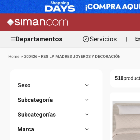
Departamentos
Servicios
Ex
|
200426 - REG LP MADRES JOYEROS Y DECORACIÓN
518
Sexo
Unisex
(
1
)
Decoracion
(
376
)
Mesa
(
44
)
Floreros y macetas
Tazas
(
221
(
6
)
)
Cocina
(
38
)
Piezas de servir
Platos
(
45
(
3
)
)