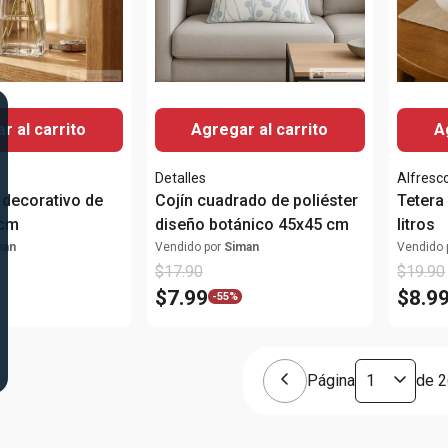
r al carrito
Agregar al carrito
A
Detalles
Alfresc
o decorativo de
Cojín cuadrado de poliéster
Tetera
 cm
diseño botánico 45x45 cm
litros
man
Vendido por
Siman
Vendido 
$
17
.
90
$
19
.
90
$
7
.
99
$
8
.
9
-
55%
Página
de
2