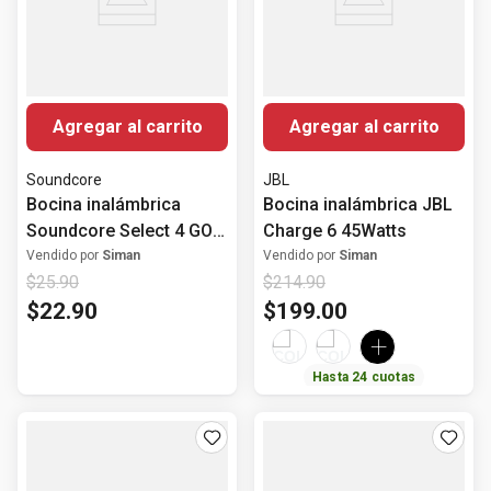
Agregar al carrito
Agregar al carrito
Soundcore
JBL
Bocina inalámbrica
Bocina inalámbrica JBL
Soundcore Select 4 GO
Charge 6 45Watts
5Watts
Vendido por
Siman
Vendido por
Siman
$
25
.
90
$
214
.
90
$
22
.
90
$
199
.
00
Hasta
24
cuotas