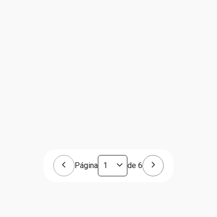
Página
de
6