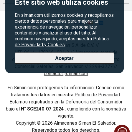
Política de devoluciones y garantias
Este sitio web utiliza cookies
Credisiman
Regreso a clases
Contáctenos
Marketplace
Rebajas
En siman.com utilizamos cookies y recopilamos
Seguridad del sitio
ciertos datos personales para mejorar tu
Vende en Marketplace
Cyber Monday
experiencia de navegación, personalizar
Política de Privacidad
contenidos y analizar el uso del sitio. Al
Agosto es diversión
Condiciones ofertas
continuar navegando, aceptas nuestra
Política
de Privacidad y Cookies
Almacenes Siman S.A. de C.V. //
Derecho de Retracto
NIT: 0614–170266–001-3 // Almacenes venta de
Condiciones de uso
Aceptar
diversos artículos // Paseo General Escalón, Centro
Comercial Galerías, San Salvador. // 2298-3777 //
Términos y condiciones
contacto@siman.com
En Siman.com protegemos tu información. Conoce cómo
tratamos tus datos en nuestra
Política de Privacidad
.
Estamos registrados en la Defensoría del Consumidor
bajo el
N° SCE240-07-2024
, cumpliendo con la normativa
vigente.
Copyright © 2026 Almacenes Siman El Salvador.
Reservados todos los derechos.