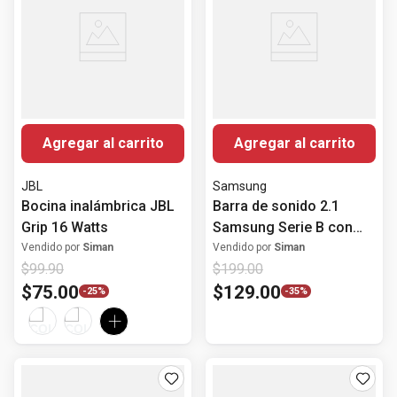
Agregar al carrito
Agregar al carrito
JBL
Samsung
Bocina inalámbrica JBL
Barra de sonido 2.1
Grip 16 Watts
Samsung Serie B con
subwoofer 300 Watts
Vendido por
Siman
Vendido por
Siman
$
99
.
90
$
199
.
00
$
75
.
00
$
129
.
00
-
25%
-
35%