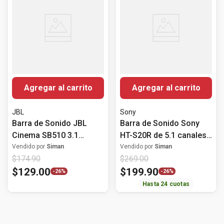
Agregar al carrito
Agregar al carrito
JBL
Sony
Barra de Sonido JBL
Barra de Sonido Sony
Cinema SB510 3.1
HT-S20R de 5.1 canales
canales 200Watts
con Subwoofer y
Vendido por
Siman
Vendido por
Siman
$
174
.
90
$
269
.
00
Bluetooth
$
129
.
00
$
199
.
90
-
26%
-
26%
Hasta
24
cuotas