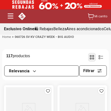
Mi carrito
Exclusivo Online
🛍️ Rebajas
Belleza
Aires acondicionados
Cel
060726 SV KV CRAZY WEEK - BIG AUDIO
117
Filtrar
Relevancia