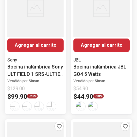
Agregar al carrito
Agregar al carrito
Sony
JBL
Bocina inalámbrica Sony
Bocina inalámbrica JBL
ULT FIELD 1 SRS-ULT10
GO4 5 Watts
portátil IP67
Vendido por
Siman
Vendido por
Siman
$
129
.
00
$
54
.
90
$
99
.
90
$
44
.
90
-
23%
-
18%