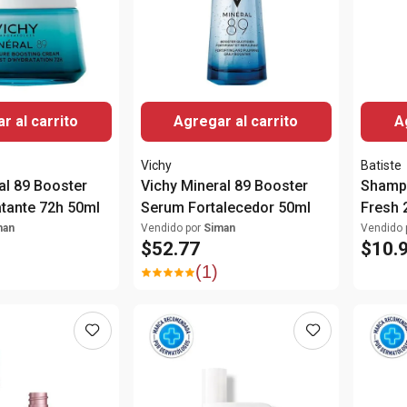
r al carrito
Agregar al carrito
A
Vichy
Batiste
al 89 Booster
Vichy Mineral 89 Booster
Shampo
tante 72h 50ml
Serum Fortalecedor 50ml
Fresh 
man
Vendido por
Siman
Vendido 
$
52
.
77
$
10
.
(
1
)