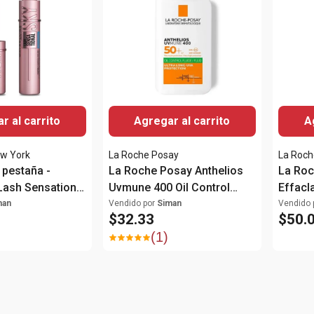
r al carrito
Agregar al carrito
A
ew York
La Roche Posay
La Roch
pestaña -
La Roche Posay Anthelios
La Roc
Lash Sensational
Uvmune 400 Oil Control
Effacl
aterproof
Fluido Protector solar
400ml
man
Vendido por
Siman
Vendido 
$
32
.
33
$
50
.
SPF50+ 50ml
(
1
)