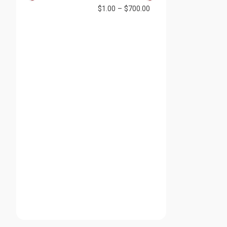
$1.00
–
$700.00
Manchas
(
16
)
Piel sensible y
(
2
enrojecimiento
)
Hidratación
(
14
)