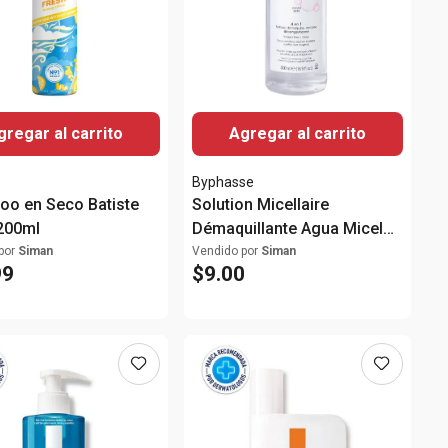
gregar al carrito
Agregar al carrito
Byphasse
o en Seco Batiste
Solution Micellaire
200ml
Démaquillante Agua Micelar
500ml
por
Siman
Vendido por
Siman
99
$
9
.
00