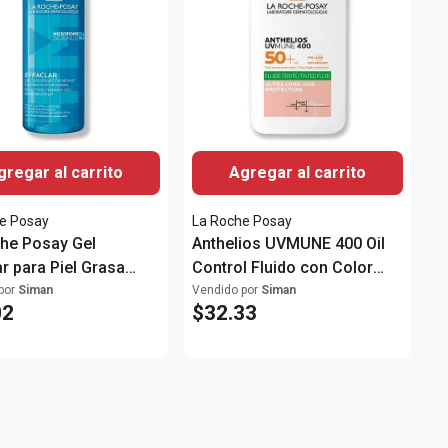
gregar al carrito
Agregar al carrito
e Posay
La Roche Posay
he Posay Gel
Anthelios UVMUNE 400 Oil
ar para Piel Grasa
Control Fluido con Color
FPS50+ 50ml
por
Siman
Vendido por
Siman
02
$
32
.
33