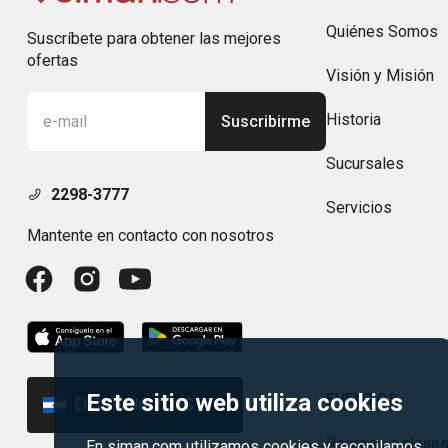
Quiénes Somos
Suscríbete para obtener las mejores
ofertas
Visión y Misión
Historia
Suscribirme
Sucursales
2298-3777
Servicios
Mantente en contacto con nosotros
Este sitio web utiliza cookies
EVENTOS
El Salvador | US$
Regreso a clase
En siman.com utilizamos cookies y recopilamos