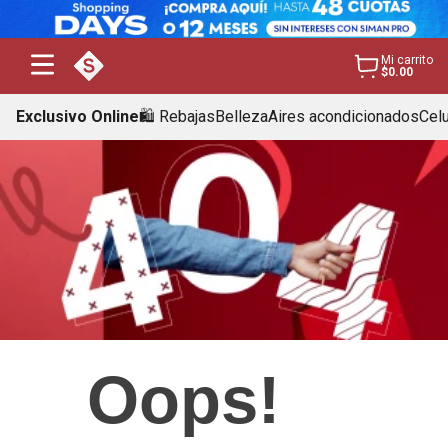
Mi carrito
$0.00
Exclusivo Online
🛍️ Rebajas
Belleza
Aires acondicionados
Cel
Oops!