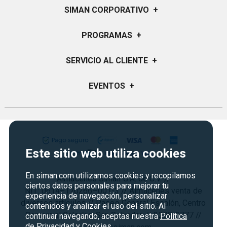
SIMAN CORPORATIVO
+
Quiénes Somos
PROGRAMAS
+
Visión y Misión
Certificados de Regalo
SERVICIO AL CLIENTE
+
Historia
Garantías
Sucursales
Preguntas Frecuentes
EVENTOS
+
Siman PRO
Servicios
Política de devoluciones y garantias
Credisiman
Regreso a clases
Contáctenos
Marketplace
Rebajas
Seguridad del sitio
Vende en Marketplace
Cyber Monday
Política de Privacidad
Este sitio web utiliza cookies
Agosto es diversión
Condiciones ofertas
En siman.com utilizamos cookies y recopilamos
Almacenes Siman S.A. de C.V. //
Derecho de Retracto
ciertos datos personales para mejorar tu
NIT: 0614–170266–001-3 // Almacenes venta de
experiencia de navegación, personalizar
Condiciones de uso
diversos artículos // Paseo General Escalón, Centro
contenidos y analizar el uso del sitio. Al
Comercial Galerías, San Salvador. // 2298-3777 //
Términos y condiciones
continuar navegando, aceptas nuestra
Política
de Privacidad y Cookies