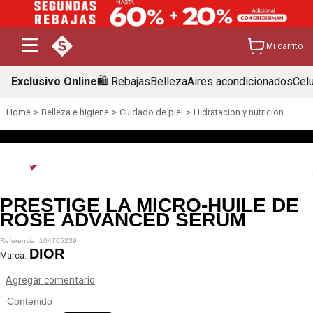
Mi carrito
Exclusivo Online
🛍️ Rebajas
Belleza
Aires acondicionados
Cel
Belleza e higiene
Cuidado de piel
Hidratacion y nutricion
PRESTIGE LA MICRO-HUILE DE
ROSE ADVANCED SERUM
104705239
DIOR
Marca:
Agregar comentario
Contenido