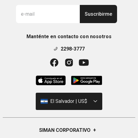
(1) Test instrumental con 32 panelistas tras 30 
Suscribirme
minutos.

(2) Autopuntuación con 30 mujeres sobre la 
evolución de la eficacia. Comparación entre la 
Manténte en contacto con nosotros
aplicación inmediata y tras 1 mes de uso.

(3) En un frasco de 30 ml.

2298-3777
(4) Test in vitro de los ingredientes sobre 3 
procesos alterados por la edad a nivel epidérmico 
(diferenciación, adhesión, hidratación).

(5) Autopuntuación con 61 mujeres tras 1 mes de 
uso.

Beneficios:

El Salvador | US$
En cada dosificación, el perfume emblemático de 
Dior Prestige proporciona un placer instantáneo 
para una sensación de profunda relajación.

SIMAN CORPORATIVO
+
Desde la primera aplicación, rebosante de una 