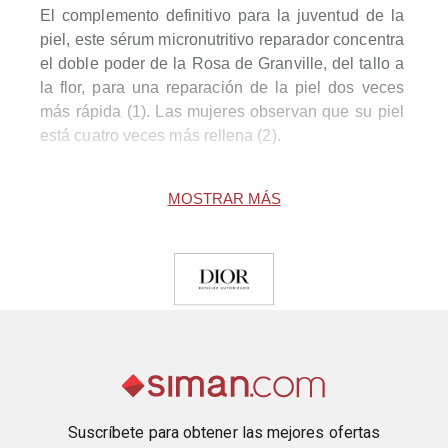
El complemento definitivo para la juventud de la 
piel, este sérum micronutritivo reparador concentra 
el doble poder de la Rosa de Granville, del tallo a 
la flor, para una reparación de la piel dos veces 
más rápida (1). Las mujeres observan que su piel 
está cuatro veces más rellena (2).

El poder de las 10 000 (3) microperlas ricas en 
MOSTRAR MÁS
micronutrientes de rosa revitalizantes se completa 
con la capacidad regeneradora de la savia de la 
Rosa, 4 veces más potente que el ácido retinoico 
para la revitalización de la piel (4).

Desde la primera aplicación del sérum, la piel 
parece repulpada y rellena desde el interior, con 
un aspecto más firme, más radiante. Los contornos 
del rostro parecen realzados. El 100 % de las 
mujeres (5) perciben que su piel parece más joven.

Suscríbete para obtener las mejores ofertas