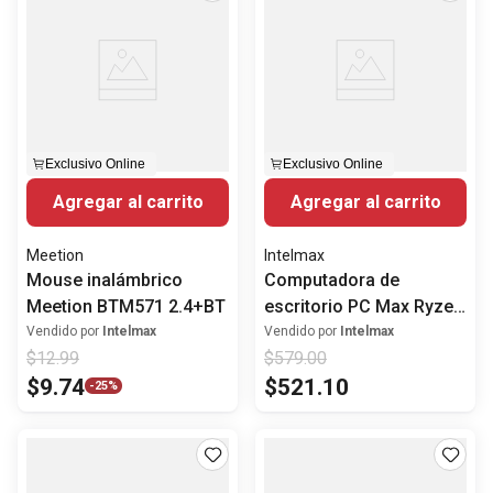
Exclusivo Online
Exclusivo Online
Agregar al carrito
Agregar al carrito
Meetion
Intelmax
Mouse inalámbrico
Computadora de
Meetion BTM571 2.4+BT
escritorio PC Max Ryzen
3 3200g 8GB RAM 256GB
Vendido por
Intelmax
Vendido por
Intelmax
$
12
.
99
$
579
.
00
SSD Windows 11
$
9
.
74
$
521
.
10
-
25%