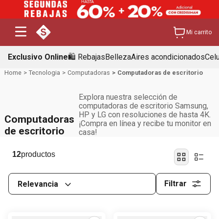
Mi carrito
Exclusivo Online
🛍️ Rebajas
Belleza
Aires acondicionados
Cel
Tecnologia
Computadoras
Computadoras de escritorio
Explora nuestra selección de
computadoras de escritorio Samsung,
HP y LG con resoluciones de hasta 4K.
Computadoras
¡Compra en línea y recibe tu monitor en
de escritorio
casa!
12
Filtrar
Relevancia