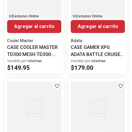
Exclusivo Online
Exclusivo Online
Agregar al carrito
Agregar al carrito
Cooler Master
Adata
CASE COOLER MASTER
CASE GAMER XPG
TD300 MESH TD300-
ADATA BATTLE CRUISER
KGNN-S00
WH C WW/
Vendido por
Intelmax
Vendido por
Intelmax
$
149
.
95
$
179
.
00
BATTLECRUISER-
WHCWW