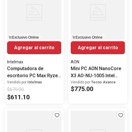
Exclusivo Online
Exclusivo Online
Agregar al carrito
Agregar al carrito
Intelmax
AON
Computadora de
Mini PC AON NanoCore
escritorio PC Max Ryzen
X3 AO-NU-1005 Intel
5 5600GT 8GB RAM
Core i7-1195G7 8GB
Vendido por
Intelmax
Vendido por
Tecno Avance
$
775
.
00
$
679
.
00
256GB SSD Windows 11
RAM 512GB SSD
$
611
.
10
Windows 11 Pro WiFi 6