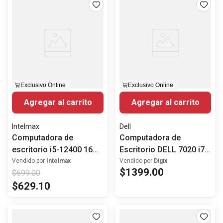
Exclusivo Online
Exclusivo Online
Agregar al carrito
Agregar al carrito
Intelmax
Dell
Computadora de
Computadora de
escritorio i5-12400 16
Escritorio DELL 7020 i7-
GB de RAM SSD 240
12700 CPU
Vendido por
Intelmax
Vendido por
Digix
$
1399
.
00
$
699
.
00
Windows 11
$
629
.
10