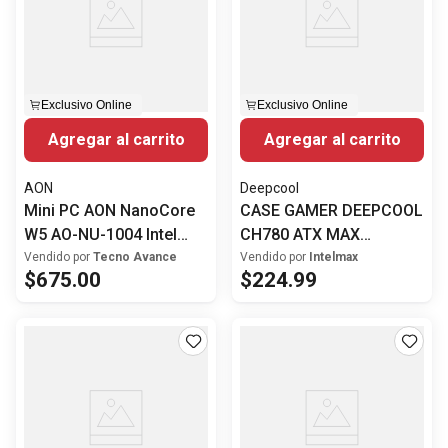
Exclusivo Online
Exclusivo Online
Agregar al carrito
Agregar al carrito
AON
Deepcool
Mini PC AON NanoCore
CASE GAMER DEEPCOOL
W5 AO-NU-1004 Intel
CH780 ATX MAX
Core i5-1135G7 8GB
PREMIUM CON VIDRIO
Vendido por
Tecno Avance
Vendido por
Intelmax
$
675
.
00
$
224
.
99
RAM 512GB SSD
TEMPLADO WHITE
Windows 11 Pro WiFi 6