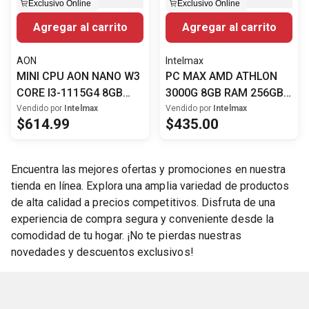
Exclusivo Online
Exclusivo Online
Agregar al carrito
Agregar al carrito
AON
Intelmax
MINI CPU AON NANO W3
PC MAX AMD ATHLON
CORE I3-1115G4 8GB
3000G 8GB RAM 256GB
RAM 512GB SSD AO-NU-
SSD CASE CON FUENTE
Vendido por
Intelmax
Vendido por
Intelmax
$
614
.
99
$
435
.
00
1003 WINDOWS 11
AON WIN 11 PRO -
TECLADO Y MOUSE AON
Encuentra las mejores ofertas y promociones en nuestra
tienda en línea. Explora una amplia variedad de productos
de alta calidad a precios competitivos. Disfruta de una
experiencia de compra segura y conveniente desde la
comodidad de tu hogar. ¡No te pierdas nuestras
novedades y descuentos exclusivos!