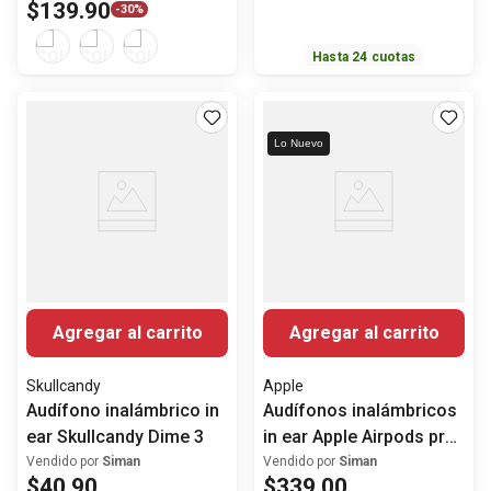
$
139
.
90
-
30%
Hasta
24
cuotas
Lo Nuevo
Agregar al carrito
Agregar al carrito
Skullcandy
Apple
Audífono inalámbrico in
Audífonos inalámbricos
ear Skullcandy Dime 3
in ear Apple Airpods pro
3 con ANC
Vendido por
Siman
Vendido por
Siman
$
40
.
90
$
339
.
00