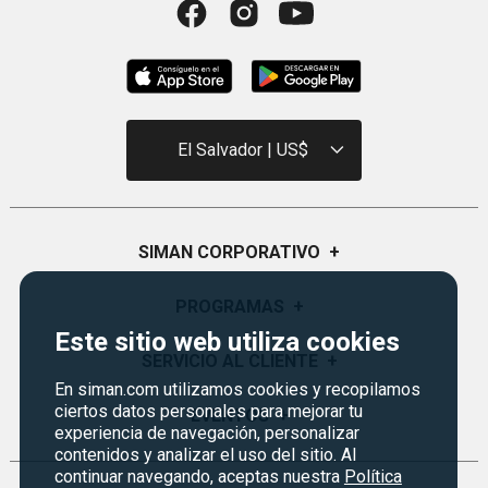
El Salvador | US$
SIMAN CORPORATIVO
+
Quiénes Somos
PROGRAMAS
+
Este sitio web utiliza cookies
Visión y Misión
Certificados de Regalo
SERVICIO AL CLIENTE
+
Historia
En siman.com utilizamos cookies y recopilamos
Garantías
Sucursales
ciertos datos personales para mejorar tu
Preguntas Frecuentes
EVENTOS
+
Siman PRO
experiencia de navegación, personalizar
Servicios
Política de devoluciones y garantias
contenidos y analizar el uso del sitio. Al
Credisiman
Regreso a clases
continuar navegando, aceptas nuestra
Política
Contáctenos