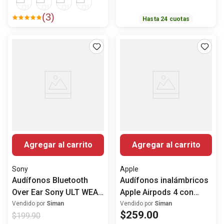
(
3
)
Hasta
24
cuotas
Agregar al carrito
Agregar al carrito
Sony
Apple
Audífonos Bluetooth
Audífonos inalámbricos
Over Ear Sony ULT WEAR
Apple Airpods 4 con
WH-ULT900N con Noise
cancelación activa de
Vendido por
Siman
Vendido por
Siman
$
259
.
00
$
199
.
90
Cancelling
ruido