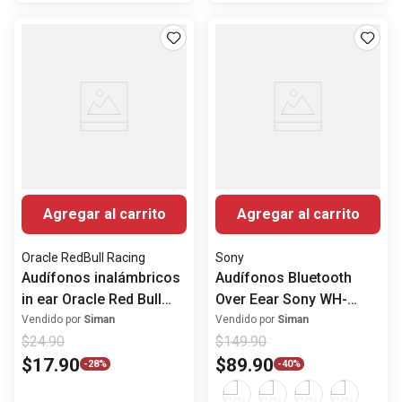
Agregar al carrito
Agregar al carrito
Oracle RedBull Racing
Sony
Audífonos inalámbricos
Audífonos Bluetooth
in ear Oracle Red Bull
Over Eear Sony WH-
Racing RB-EB200
CH720N con Noise
Vendido por
Siman
Vendido por
Siman
$
24
.
90
$
149
.
90
Cancelling
$
17
.
90
$
89
.
90
-
28%
-
40%