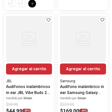
Agregar al carrito
Agregar al carrito
JBL
Samsung
Audífonos inalámbricos
Audífono inalámbrico in
in ear JBL Vibe Buds 2
ear Samsung Galaxy
con ANC
buds 3 pro con ANC
Vendido por
Siman
Vendido por
Siman
$
59
.
90
$
229
.
00
$
44
.
99
$
169
.
00
-
25%
-
26%