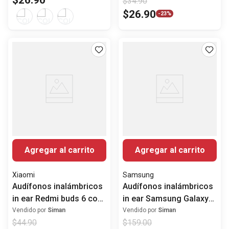
$
26
.
90
$
34
.
90
$
26
.
90
-
23%
Agregar al carrito
Agregar al carrito
Xiaomi
Samsung
Audífonos inalámbricos
Audífonos inalámbricos
in ear Redmi buds 6 con
in ear Samsung Galaxy
ANC
buds 3 FE con ANC
Vendido por
Siman
Vendido por
Siman
$
44
.
90
$
159
.
00