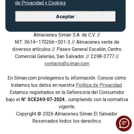
de Privacidad y Cookies
Marketplace
Rebajas
Seguridad del sitio
Vende en Marketplace
Cyber Monday
Aceptar
Política de Privacidad
Agosto es diversión
Condiciones ofertas
Almacenes Siman S.A. de C.V. //
Derecho de Retracto
NIT: 0614–170266–001-3 // Almacenes venta de
Condiciones de uso
diversos artículos // Paseo General Escalón, Centro
Comercial Galerías, San Salvador. // 2298-3777 //
Términos y condiciones
contacto@siman.com
En Siman.com protegemos tu información. Conoce cómo
tratamos tus datos en nuestra
Política de Privacidad
.
Estamos registrados en la Defensoría del Consumidor
bajo el
N° SCE240-07-2024
, cumpliendo con la normativa
vigente.
Copyright © 2026 Almacenes Siman El Salvador.
Reservados todos los derechos.