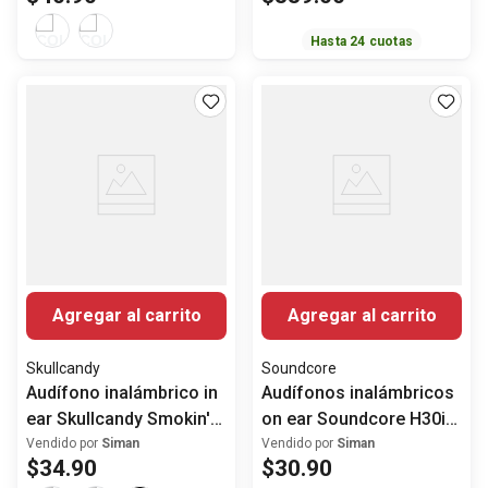
Hasta
24
cuotas
Agregar al carrito
Agregar al carrito
Skullcandy
Soundcore
Audífono inalámbrico in
Audífonos inalámbricos
ear Skullcandy Smokin'
on ear Soundcore H30i
Buds
con ANC
Vendido por
Siman
Vendido por
Siman
$
34
.
90
$
30
.
90