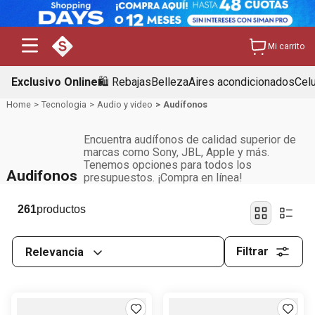
Mi carrito
Exclusivo Online
🛍️ Rebajas
Belleza
Aires acondicionados
Cel
Tecnologia
Audio y video
Audífonos
Encuentra audífonos de calidad superior de
marcas como Sony, JBL, Apple y más.
Tenemos opciones para todos los
Audifonos
presupuestos. ¡Compra en línea!
261
Filtrar
Relevancia