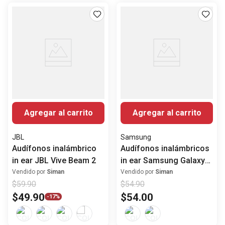
Agregar al carrito
Agregar al carrito
JBL
Samsung
Audífonos inalámbrico
Audífonos inalámbricos
in ear JBL Vive Beam 2
in ear Samsung Galaxy
Buds Core con ANC
Vendido por
Siman
Vendido por
Siman
$
59
.
90
$
54
.
90
$
49
.
90
$
54
.
00
-
17%