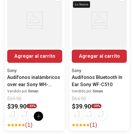
Lo Nuevo
Agregar al carrito
Agregar al carrito
Sony
Sony
Audífonos inalámbricos
Audífonos Bluetooth In
over ear Sony WH-
Ear Sony WF-C510
CH520
Vendido por
Siman
Vendido por
Siman
$
59
.
90
$
64
.
90
$
39
.
90
$
39
.
90
-
33%
-
39%
(
1
)
(
1
)