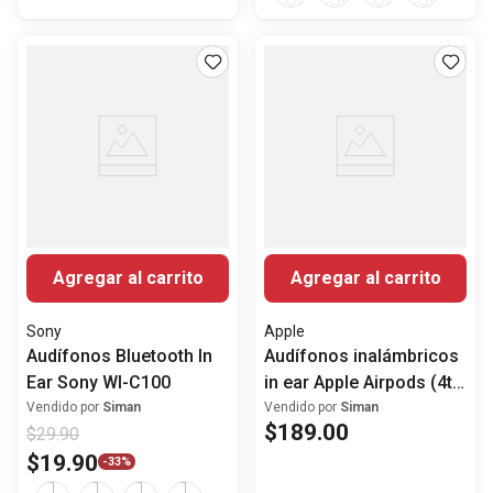
Agregar al carrito
Agregar al carrito
Sony
Apple
Audífonos Bluetooth In
Audífonos inalámbricos
Ear Sony WI-C100
in ear Apple Airpods (4ta
generación)
Vendido por
Siman
Vendido por
Siman
$
189
.
00
$
29
.
90
$
19
.
90
-
33%