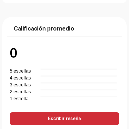
Calificación promedio
0
5
estrella
s
4
estrella
s
3
estrella
s
2
estrella
s
1
estrella
Escribir reseña