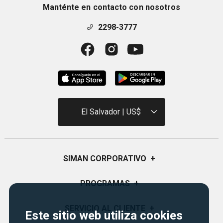
Manténte en contacto con nosotros
2298-3777
El Salvador | US$
SIMAN CORPORATIVO
+
Quiénes Somos
PROGRAMAS
+
Visión y Misión
Certificados de Regalo
SERVICIO AL CLIENTE
+
Este sitio web utiliza cookies
Historia