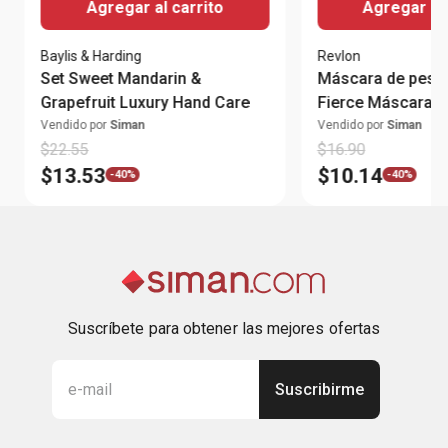
Agregar al carrito
Agregar al 
Baylis & Harding
Revlon
Set Sweet Mandarin &
Máscara de pesta
Grapefruit Luxury Hand Care
Fierce Máscara B
Vendido por
Siman
Vendido por
Siman
$
22
.
55
$
16
.
90
$
13
.
53
$
10
.
14
-
40%
-
40%
Suscríbete para obtener las mejores ofertas
Suscribirme