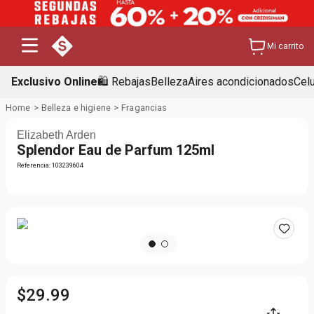
Mi carrito
Exclusivo Online
🛍️ Rebajas
Belleza
Aires acondicionados
Cel
Belleza e higiene
Fragancias
Elizabeth Arden
Splendor Eau de Parfum 125ml
Referencia
:
103239604
$
29
.
99