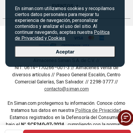
Garantías
Sucursales
Preguntas Frecuentes
EVENTOS
+
En siman.com utilizamos cookies y recopilamos
Siman PRO
Servicios
ciertos datos personales para mejorar tu
Política de devoluciones y garantias
Credisiman
experiencia de navegación, personalizar
Regreso a clases
Contáctenos
contenidos y analizar el uso del sitio. Al
Marketplace
Rebajas
continuar navegando, aceptas nuestra
Política
Seguridad del sitio
de Privacidad y Cookies
Vende en Marketplace
Cyber Monday
Política de Privacidad
Agosto es diversión
Aceptar
Condiciones ofertas
Almacenes Siman S.A. de C.V. //
Derecho de Retracto
NIT: 0614–170266–001-3 // Almacenes venta de
Condiciones de uso
diversos artículos // Paseo General Escalón, Centro
Comercial Galerías, San Salvador. // 2298-3777 //
Términos y condiciones
contacto@siman.com
En Siman.com protegemos tu información. Conoce cómo
tratamos tus datos en nuestra
Política de Privacidad
.
Estamos registrados en la Defensoría del Consumidor
bajo el
N° SCE240-07-2024
, cumpliendo con la normativa
vigente.