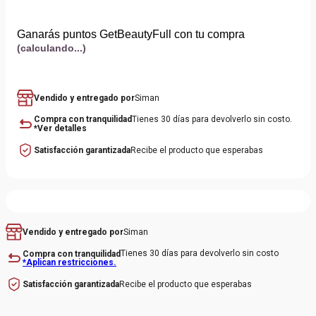
perfección para crear este cóctel repleto de dinamismo y
energía. Un aroma que detona también elegancia y hasta un
Ganarás puntos GetBeautyFull con tu compra
cierto tono romántico, creado con elementos como rosa de té,
(calculando...)
piña, ámbar, amapola y orquídea entre otros.
Vendido y entregado por
Siman
Compra con tranquilidad
Tienes 30 días para devolverlo sin costo.
*Ver detalles
Satisfacción garantizada
Recibe el producto que esperabas
Siman
Vendido y entregado por
Tienes 30 días para devolverlo sin costo
Compra con tranquilidad
*Aplican restricciones.
Recibe el producto que esperabas
Satisfacción garantizada