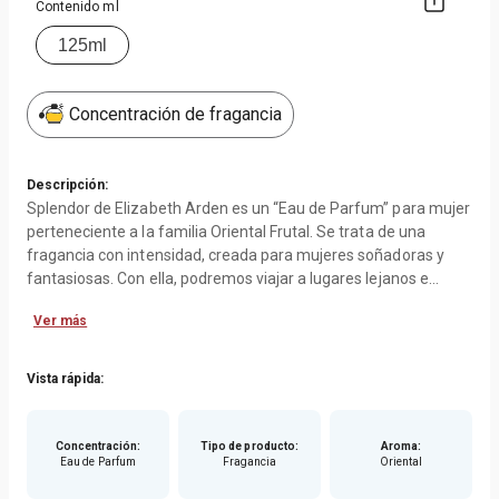
Contenido ml
125ml
Concentración de fragancia
Descripción:
Splendor de Elizabeth Arden es un “Eau de Parfum” para mujer
perteneciente a la familia Oriental Frutal. Se trata de una
fragancia con intensidad, creada para mujeres soñadoras y
fantasiosas. Con ella, podremos viajar a lugares lejanos e
inexplorados, paisajes tropicales y exóticos, repletos de flores
Ver más
misteriosas con una belleza extraordinaria. Su línea se
mantiene totalmente equilibrada con el carácter del resto de
fragancias de la firma, esencias florales, penetrantes y
Vista rápida:
duraderas, todas ellas inspiradas en espacios abiertos y
generalmente naturales, aromas puros y vigorizantes, repletos
de sensualidad y feminidad. Su pirámide olfativa, se
Concentración
:
Tipo de producto
:
Aroma
:
Eau de Parfum
Fragancia
Oriental
caracteriza por la inmensa cantidad de elementos que la
componen, notas florales, frutales y exóticas, combinadas a la