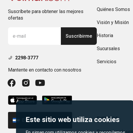
Quiénes Somos
Suscríbete para obtener las mejores
ofertas
Visión y Misión
Historia
Suscribirme
Sucursales
2298-3777
Servicios
Mantente en contacto con nosotros
Este sitio web utiliza cookies
EVENTOS
El Salvador | US$
Regreso a clase
En siman.com utilizamos cookies y recopilamos