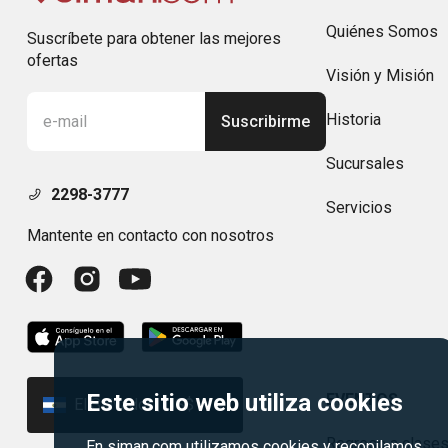
Quiénes Somos
Suscríbete para obtener las mejores
ofertas
Visión y Misión
Historia
Suscribirme
Sucursales
2298-3777
Servicios
Mantente en contacto con nosotros
Este sitio web utiliza cookies
EVENTOS
El Salvador | US$
Regreso a clase
En siman.com utilizamos cookies y recopilamos