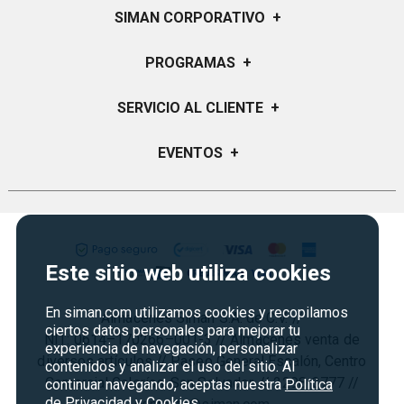
SIMAN CORPORATIVO
+
Quiénes Somos
PROGRAMAS
+
Visión y Misión
Certificados de Regalo
SERVICIO AL CLIENTE
+
Historia
Garantías
Sucursales
Preguntas Frecuentes
EVENTOS
+
Siman PRO
Servicios
Política de devoluciones y garantias
Credisiman
Regreso a clases
Contáctenos
Marketplace
Rebajas
Seguridad del sitio
Vende en Marketplace
Cyber Monday
Política de Privacidad
Este sitio web utiliza cookies
Agosto es diversión
Condiciones ofertas
En siman.com utilizamos cookies y recopilamos
Almacenes Siman S.A. de C.V. //
Derecho de Retracto
ciertos datos personales para mejorar tu
NIT: 0614–170266–001-3 // Almacenes venta de
experiencia de navegación, personalizar
Condiciones de uso
diversos artículos // Paseo General Escalón, Centro
contenidos y analizar el uso del sitio. Al
Comercial Galerías, San Salvador. // 2298-3777 //
Términos y condiciones
continuar navegando, aceptas nuestra
Política
de Privacidad y Cookies