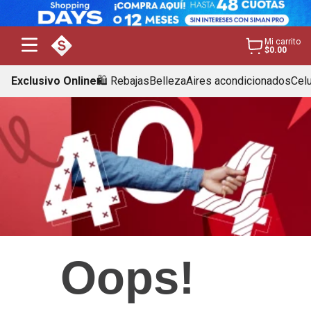
Mi carrito
$0.00
Exclusivo Online
🛍️ Rebajas
Belleza
Aires acondicionados
Cel
Oops!