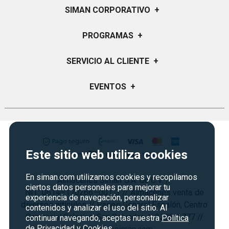
SIMAN CORPORATIVO
+
Quiénes Somos
PROGRAMAS
+
Visión y Misión
Certificados de Regalo
SERVICIO AL CLIENTE
+
Historia
Garantías
Sucursales
Preguntas Frecuentes
EVENTOS
+
Siman PRO
Servicios
Política de devoluciones y garantias
Credisiman
Regreso a clases
Contáctenos
Marketplace
Rebajas
Seguridad del sitio
Vende en Marketplace
Cyber Monday
Política de Privacidad
Este sitio web utiliza cookies
Agosto es diversión
Condiciones ofertas
En siman.com utilizamos cookies y recopilamos
Almacenes Siman S.A. de C.V. //
Derecho de Retracto
ciertos datos personales para mejorar tu
NIT: 0614–170266–001-3 // Almacenes venta de
experiencia de navegación, personalizar
Condiciones de uso
diversos artículos // Paseo General Escalón, Centro
contenidos y analizar el uso del sitio. Al
Comercial Galerías, San Salvador. // 2298-3777 //
Términos y condiciones
continuar navegando, aceptas nuestra
Política
de Privacidad y Cookies