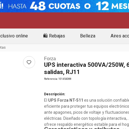
clusivo online
🛍️ Rebajas
Belleza
Aires ac
etas
Forza
UPS interactiva 500VA/250W, 
salidas, RJ11
Referencia
:
101454388
Descripción:
El
UPS Forza NT-511
es una solución confiabl
eficiente para proteger tus equipos electrónic
ante apagones, picos de voltaje y fluctuacione
eléctricas. Diseñado con topología interactiva,
ofrece respaldo energético estable para el ho