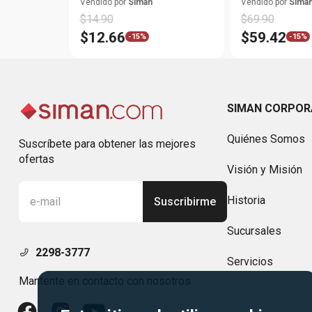
M 38L
Vendido por
Siman
Vendido por
Sima
$
14
.
90
$
69
.
90
$
12
.
66
$
59
.
42
-
15%
-
15%
SIMAN CORPOR
Quiénes Somos
Suscríbete para obtener las mejores
ofertas
Visión y Misión
Historia
Suscribirme
Sucursales
2298-3777
Servicios
Mantente en contacto con nosotros