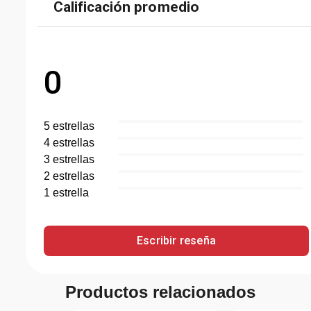
Calificación promedio
0
5
estrella
s
4
estrella
s
3
estrella
s
2
estrella
s
1
estrella
Escribir reseña
Productos relacionados