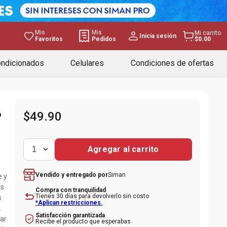
Mis
Mis
Mi carrito
Inicia sesión
Favoritos
Pedidos
$0.00
ondicionados
Celulares
Condiciones de ofertas
6
$
49
.
90
Agregar al carrito
1
Siman
Vendido y entregado por
e y
os
Compra con tranquilidad
Tienes 30 días para devolverlo sin costo
s
*Aplican restricciones.
Satisfacción garantizada
gar
Recibe el producto que esperabas