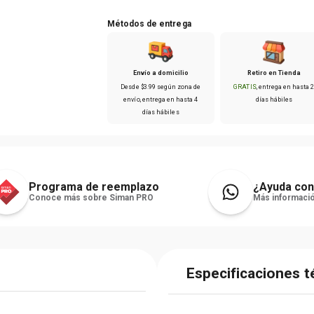
Métodos de entrega
Envío a domicilio
Retiro en Tienda
Desde
$
3
.
99
según zona de
GRATIS
, entrega en hasta
envío
, entrega en hasta
4
días hábiles
días hábiles
Programa de reemplazo
¿Ayuda con
Conoce más sobre Siman PRO
Más informació
Especificaciones t