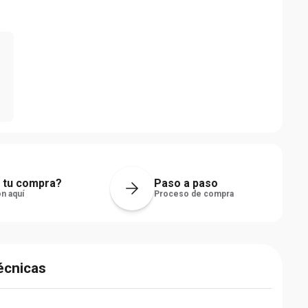
2
 tu compra?
Paso a paso
n aquí
Proceso de compra
écnicas