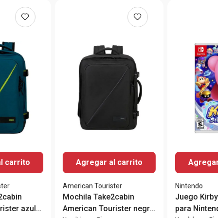
l carrito
Agregar al carrito
Agregar 
ter
American Tourister
Nintendo
2cabin
Mochila Take2cabin
Juego Kirby 
ister azul
American Tourister negra
para Ninten