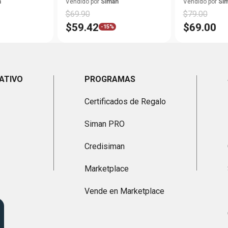
M 38L
n
Vendido por
Siman
Vendido por
Si
$
69
.
90
$
79
.
00
$
59
.
42
$
69
.
00
-
15%
ATIVO
PROGRAMAS
Certificados de Regalo
Siman PRO
Credisiman
Marketplace
Vende en Marketplace