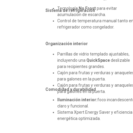
Tecnología
No Frost
para evitar
Sistema de refrigeración
acumulación de escarcha.
Control de temperatura manual tanto e
refrigerador como congelador.
Organización interior
Parrillas de vidrio templado ajustables,
incluyendo una
QuickSpace
deslizable
para recipientes grandes.
Cajón para frutas y verduras y anaquele
para galones en la puerta.
Cajón para frutas y verduras y anaquele
Comodidad y durabilidad
para galones en la puerta.
Iluminación interior:
foco incandescent
claro y funcional.
Sistema Xpert Energy Saver y eficiencia
energética optimizada.