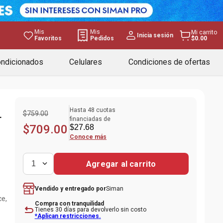
Mis
Mis
Mi carrito
Inicia sesión
Favoritos
Pedidos
$0.00
ondicionados
Celulares
Condiciones de ofertas
Hasta
48
cuotas
L
$
759
.
00
financiadas de
$
709
.
00
$
27
.
68
Conoce más
Agregar al carrito
1
Siman
Vendido y entregado por
ce,
Compra con tranquilidad
Tienes 30 días para devolverlo sin costo
*Aplican restricciones.