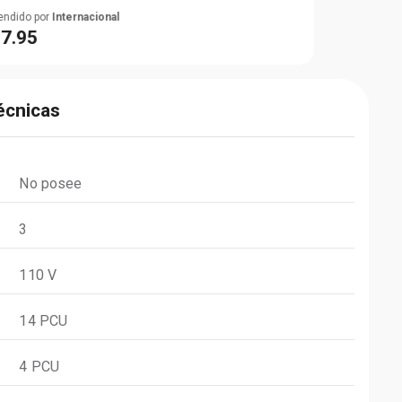
endido por
Internacional
$
7
.
95
écnicas
No posee
3
110 V
14 PCU
4 PCU