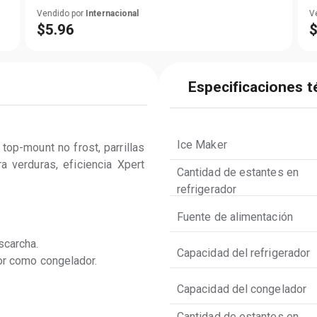
Vendido por
Internacional
V
$
5
.
96
Especificaciones t
Ice Maker
op-mount no frost, parrillas 
 verduras, eficiencia Xpert 
Cantidad de estantes en
refrigerador
Fuente de alimentación
scarcha.
Capacidad del refrigerador
or como congelador.
Capacidad del congelador
Cantidad de estantes en