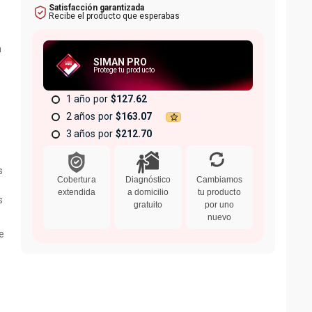
Satisfacción garantizada
Recibe el producto que esperabas
n
SIMAN PRO
Protege tu producto
1 año
$127.62
2 años
$163.07
3 años
$212.70
s
Cobertura
Diagnóstico
Cambiamos
extendida
a domicilio
tu producto
s
gratuito
por uno
nuevo
e