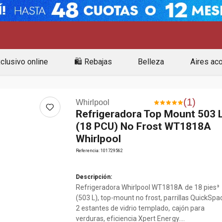
clusivo online
🛍️ Rebajas
Belleza
Aires ac
(
1
)
Whirlpool
Refrigeradora Top Mount 503 
(18 PCU) No Frost WT1818A
Whirlpool
Referencia
:
101729562
Descripción:
Refrigeradora Whirlpool WT1818A de 18 pies³
(503 L), top-mount no frost, parrillas QuickSpa
2 estantes de vidrio templado, cajón para
verduras, eficiencia Xpert Energy.