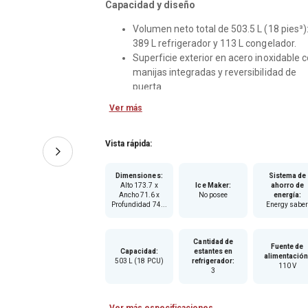
Capacidad y diseño
Volumen neto total de 503.5 L (18 pies³)
389 L refrigerador y 113 L congelador.
Superficie exterior en acero inoxidable 
manijas integradas y reversibilidad de
puerta.
Ver más
Vista rápida:
Dimensiones
:
Sistema de
Alto 173.7 x
Ice Maker
:
ahorro de
Ancho 71.6 x
No posee
energía
:
Profundidad 74...
Energy sabe
Cantidad de
Fuente de
Capacidad
:
estantes en
alimentació
503 L (18 PCU)
refrigerador
:
110 V
3