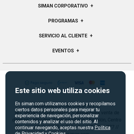
SIMAN CORPORATIVO
+
Quiénes Somos
PROGRAMAS
+
Visión y Misión
Certificados de Regalo
SERVICIO AL CLIENTE
+
Historia
Garantías
Sucursales
Preguntas Frecuentes
EVENTOS
+
Siman PRO
Servicios
Política de devoluciones y garantias
Credisiman
Regreso a clases
Contáctenos
Marketplace
Rebajas
Seguridad del sitio
Vende en Marketplace
Cyber Monday
Política de Privacidad
Este sitio web utiliza cookies
Agosto es diversión
Condiciones ofertas
En siman.com utilizamos cookies y recopilamos
Almacenes Siman S.A. de C.V. //
Derecho de Retracto
ciertos datos personales para mejorar tu
NIT: 0614–170266–001-3 // Almacenes venta de
experiencia de navegación, personalizar
Condiciones de uso
diversos artículos // Paseo General Escalón, Centro
contenidos y analizar el uso del sitio. Al
Comercial Galerías, San Salvador. // 2298-3777 //
Términos y condiciones
continuar navegando, aceptas nuestra
Política
de Privacidad y Cookies