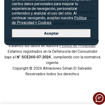
Condiciones ofertas
ciertos datos personales para mejorar tu
Almacenes Siman S.A. de C.V. //
Derecho de Retracto
experiencia de navegación, personalizar
NIT: 0614–170266–001-3 // Almacenes venta de
contenidos y analizar el uso del sitio. Al
Condiciones de uso
diversos artículos // Paseo General Escalón, Centro
continuar navegando, aceptas nuestra
Política
de Privacidad y Cookies
Comercial Galerías, San Salvador. // 2298-3777 //
Términos y condiciones
contacto@siman.com
Aceptar
En Siman.com protegemos tu información. Conoce cómo
tratamos tus datos en nuestra
Política de Privacidad
.
Estamos registrados en la Defensoría del Consumidor
bajo el
N° SCE240-07-2024
, cumpliendo con la normativa
vigente.
Copyright © 2026 Almacenes Siman El Salvador.
Reservados todos los derechos.