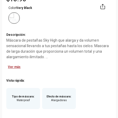
Color
Very Black
Descripción:
Máscara de pestañas Sky High que alarga y da volumen
sensacional llevando a tus pestañas hasta los cielos. Mascara
de larga duración que proporciona un volumen total y una
alargamiento ilimitado.
Ver más
¿Cómo usarlo?
Para obtener mejores resultados, sostenga el cepillo flexible de
la máscara Maybelline Lash Sensational Sky High contra las
Vista rápida:
pestañas y extiéndalo desde la raíz hasta las puntas
repetidamente hasta lograr el volumen y la longitud deseados
Tipo de máscara
:
Efecto de máscara
:
Waterproof
Alargadoras