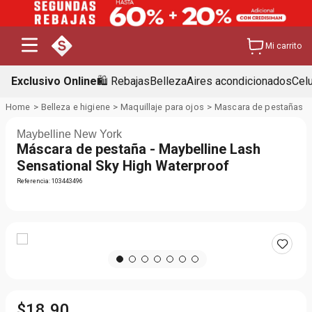
Mi carrito
Exclusivo Online
🛍️ Rebajas
Belleza
Aires acondicionados
Cel
Belleza e higiene
Maquillaje para ojos
Mascara de pestañas
Maybelline New York
Máscara de pestaña - Maybelline Lash
Sensational Sky High Waterproof
Referencia
:
103443496
$
18
.
90