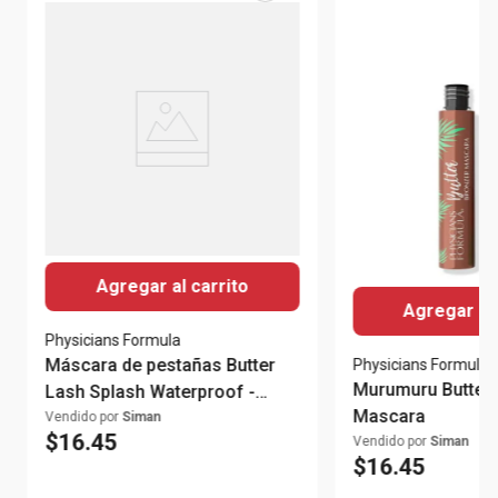
Agregar al carrito
Agregar al 
Physicians Formula
Máscara de pestañas Butter
Physicians Formula
Murumuru Butter 
Lash Splash Waterproof -
Mascara
Blackest Black
Vendido por
Siman
$
16
.
45
Vendido por
Siman
$
16
.
45