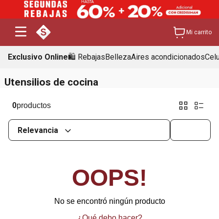
Mi carrito
Exclusivo Online
🛍️ Rebajas
Belleza
Aires acondicionados
Cel
Utensilios de cocina
0
Relevancia
OOPS!
No se encontró ningún producto
¿Qué debo hacer?