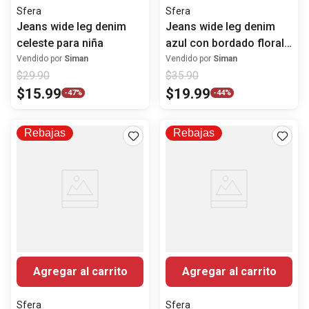
Sfera
Sfera
Jeans wide leg denim
Jeans wide leg denim
celeste para niña
azul con bordado floral
para niña
Vendido por
Siman
Vendido por
Siman
$
29
.
90
$
35
.
90
$
15
.
99
$
19
.
99
-
47%
-
44%
Rebajas
Rebajas
Agregar al carrito
Agregar al carrito
Sfera
Sfera