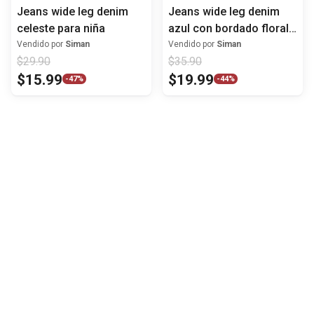
Jeans wide leg denim
Jeans wide leg denim
celeste para niña
azul con bordado floral
para niña
Vendido por
Siman
Vendido por
Siman
$
29
.
90
$
35
.
90
$
15
.
99
$
19
.
99
-
47%
-
44%