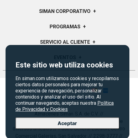
SIMAN CORPORATIVO
+
Quiénes Somos
PROGRAMAS
+
Visión y Misión
Certificados de Regalo
SERVICIO AL CLIENTE
+
Historia
Garantías
Sucursales
Preguntas Frecuentes
EVENTOS
+
Siman PRO
Este sitio web utiliza cookies
Servicios
Política de devoluciones y garantias
Credisiman
Regreso a clases
Contáctenos
En siman.com utilizamos cookies y recopilamos
Marketplace
Rebajas
ciertos datos personales para mejorar tu
Seguridad del sitio
experiencia de navegación, personalizar
Vende en Marketplace
Cyber Monday
Política de Privacidad
contenidos y analizar el uso del sitio. Al
Agosto es diversión
continuar navegando, aceptas nuestra
Política
Condiciones ofertas
de Privacidad y Cookies
Almacenes Siman S.A. de C.V. //
Derecho de Retracto
NIT: 0614–170266–001-3 // Almacenes venta de
Aceptar
Condiciones de uso
diversos artículos // Paseo General Escalón, Centro
Comercial Galerías, San Salvador. // 2298-3777 //
Términos y condiciones