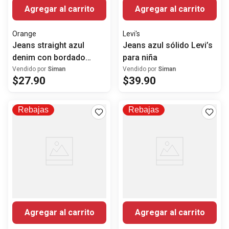
Agregar al carrito
Agregar al carrito
Orange
Levi's
Jeans straight azul
Jeans azul sólido Levi’s
denim con bordado
para niña
floral para niña
Vendido por
Siman
Vendido por
Siman
$
27
.
90
$
39
.
90
Rebajas
Rebajas
Agregar al carrito
Agregar al carrito