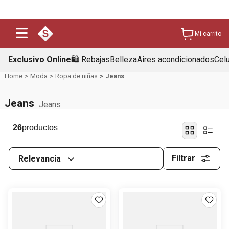
Mi carrito
Exclusivo Online
🛍️ Rebajas
Belleza
Aires acondicionados
Cel
Moda
Ropa de niñas
Jeans
Jeans
Jeans
26
Filtrar
Relevancia