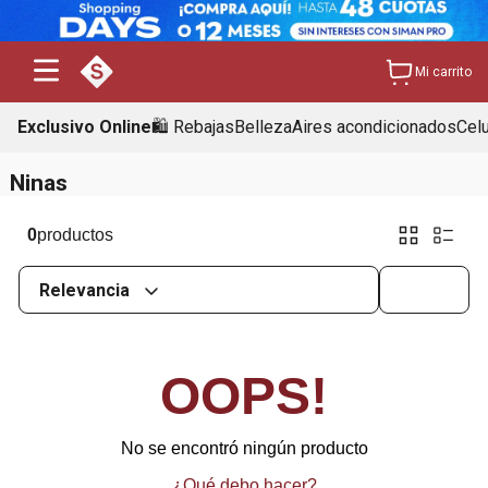
Mi carrito
Exclusivo Online
🛍️ Rebajas
Belleza
Aires acondicionados
Cel
Ninas
0
Relevancia
OOPS!
No se encontró ningún producto
¿Qué debo hacer?