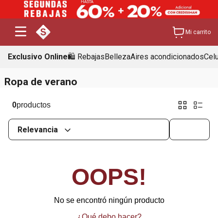
Mi carrito
Exclusivo Online
🛍️ Rebajas
Belleza
Aires acondicionados
Cel
Ropa de verano
0
Relevancia
OOPS!
No se encontró ningún producto
¿Qué debo hacer?