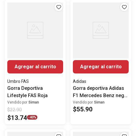
Agregar al carrito
Agregar al carrito
Umbro FAS
Adidas
Gorra Deportiva
Gorra deportiva Adidas
Lifestyle FAS Roja
F1 Mercedes Benz negra
estampada para hombre
Vendido por
Siman
Vendido por
Siman
$
55
.
90
$
22
.
90
$
13
.
74
-
40%