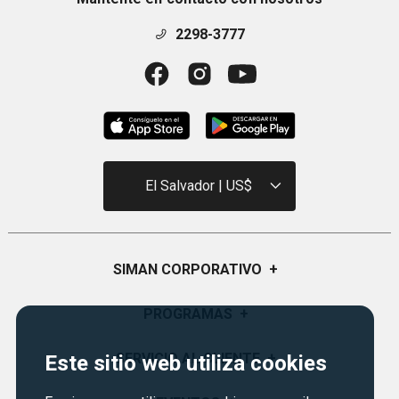
2298-3777
El Salvador | US$
SIMAN CORPORATIVO
+
Quiénes Somos
PROGRAMAS
+
Visión y Misión
Certificados de Regalo
SERVICIO AL CLIENTE
+
Este sitio web utiliza cookies
Historia
Garantías
Sucursales