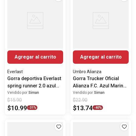
Agregar al carrito
Agregar al carrito
Everlast
Umbro Alianza
Gorra deportiva Everlast
Gorra Trucker Oficial
spring runner 2.0 azul
Alianza F.C. Azul Marino
navy para hombre
y Celeste
Vendido por
Siman
Vendido por
Siman
$
15
.
90
$
22
.
90
$
10
.
99
$
13
.
74
-
31%
-
40%