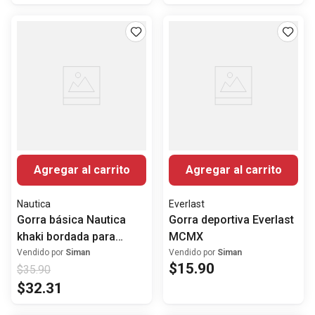
Agregar al carrito
Agregar al carrito
Nautica
Everlast
Gorra básica Nautica
Gorra deportiva Everlast
khaki bordada para
MCMX
hombre
Vendido por
Siman
Vendido por
Siman
$
15
.
90
$
35
.
90
$
32
.
31