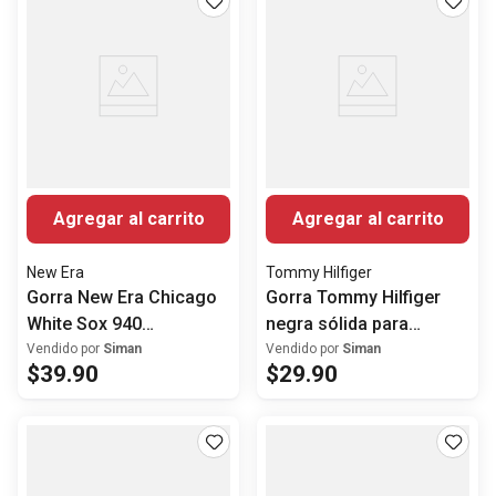
Agregar al carrito
Agregar al carrito
New Era
Tommy Hilfiger
Gorra New Era Chicago
Gorra Tommy Hilfiger
White Sox 940
negra sólida para
blanco/negro para
hombre
Vendido por
Siman
Vendido por
Siman
$
39
.
90
$
29
.
90
hombre