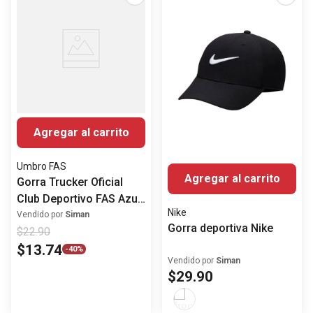
Agregar al carrito
Umbro FAS
Agregar al carrito
Gorra Trucker Oficial
Club Deportivo FAS Azul
Nike
y Roja
Vendido por
Siman
Gorra deportiva Nike
$
22
.
90
$
13
.
74
-
40%
Vendido por
Siman
$
29
.
90