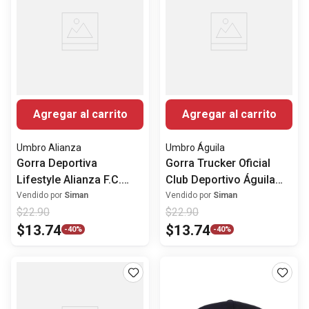
Agregar al carrito
Agregar al carrito
Umbro Alianza
Umbro Águila
Gorra Deportiva
Gorra Trucker Oficial
Lifestyle Alianza F.C.
Club Deportivo Águila
Celeste
Centenario Naranja
Vendido por
Siman
Vendido por
Siman
$
22
.
90
$
22
.
90
$
13
.
74
$
13
.
74
-
40%
-
40%