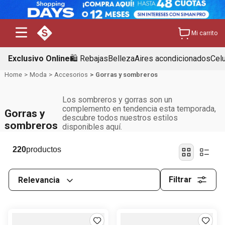
Mi carrito
Exclusivo Online
🛍️ Rebajas
Belleza
Aires acondicionados
Cel
Moda
Accesorios
Gorras y sombreros
Los sombreros y gorras son un
complemento en tendencia esta temporada,
Gorras y
descubre todos nuestros estilos
sombreros
disponibles aquí.
220
Filtrar
Relevancia