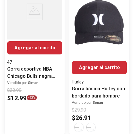
Agregar al carrito
47
Agregar al carrito
Gorra deportiva NBA
Chicago Bulls negra
Hurley
bordada para hombre
Vendido por
Siman
Gorra básica Hurley con
$
22
.
90
bordado para hombre
$
12
.
99
-
43%
Vendido por
Siman
$
29
.
90
$
26
.
91