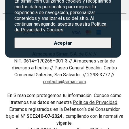
En siman.com utilizamos cookies y recopilamos
Preguntas Frecuentes
EVENTOS
+
Siman PRO
ciertos datos personales para mejorar tu
Servicios
Política de devoluciones y garantias
experiencia de navegación, personalizar
Credisiman
Regreso a clases
contenidos y analizar el uso del sitio. Al
Contáctenos
Marketplace
continuar navegando, aceptas nuestra
Política
Rebajas
Seguridad del sitio
de Privacidad y Cookies
Vende en Marketplace
Cyber Monday
Política de Privacidad
Aceptar
Agosto es diversión
Condiciones ofertas
Almacenes Siman S.A. de C.V. //
Derecho de Retracto
NIT: 0614–170266–001-3 // Almacenes venta de
Condiciones de uso
diversos artículos // Paseo General Escalón, Centro
Comercial Galerías, San Salvador. // 2298-3777 //
Términos y condiciones
contacto@siman.com
En Siman.com protegemos tu información. Conoce cómo
tratamos tus datos en nuestra
Política de Privacidad
.
Estamos registrados en la Defensoría del Consumidor
bajo el
N° SCE240-07-2024
, cumpliendo con la normativa
vigente.