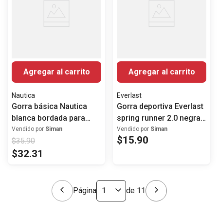
Agregar al carrito
Agregar al carrito
Nautica
Everlast
Gorra básica Nautica
Gorra deportiva Everlast
blanca bordada para
spring runner 2.0 negra
hombre
para hombre
Vendido por
Siman
Vendido por
Siman
$
15
.
90
$
35
.
90
$
32
.
31
Página
de
11