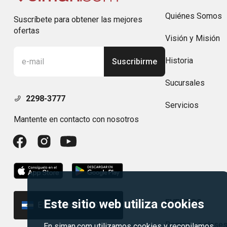
Quiénes Somos
Suscríbete para obtener las mejores
ofertas
Visión y Misión
Historia
Suscribirme
Sucursales
2298-3777
Servicios
Mantente en contacto con nosotros
Este sitio web utiliza cookies
EVENTOS
El Salvador | US$
Regreso a clase
En siman.com utilizamos cookies y recopilamos