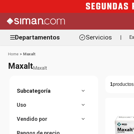
Departamentos
Servicios
Ex
|
Maxalt
Maxalt
Maxalt
1
Dolor y fiebre
(
1
)
Uso
Dolor de cabeza y migraña
(
1
)
Vendido por
Marketplace
(
1
)
Rangos de precio