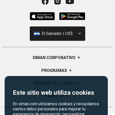
El Salvador | US$
SIMAN CORPORATIVO
+
Quiénes Somos
PROGRAMAS
+
Visión y Misión
Certificados de Regalo
SERVICIO AL CLIENTE
+
Historia
Garantías
Este sitio web utiliza cookies
Sucursales
Preguntas Frecuentes
EVENTOS
+
Siman PRO
Servicios
En siman.com utilizamos cookies y recopilamos
Política de devoluciones y garantias
Credisiman
Regreso a clases
ciertos datos personales para mejorar tu
Contáctenos
experiencia de navegación, personalizar