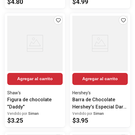
$
4
.
80
$
4
.
99
Agregar al carrito
Agregar al carrito
Shaw's
Hershey's
Figura de chocolate
Barra de Chocolate
"Daddy"
Hershey's Especial Dark
73% cacao 85g
Vendido por
Siman
Vendido por
Siman
$
3
.
25
$
3
.
95