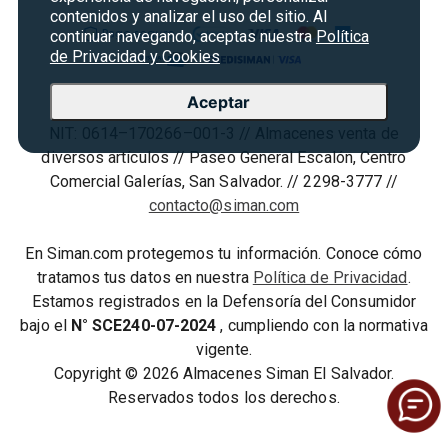
Marketplace
Rebajas
contenidos y analizar el uso del sitio. Al
Seguridad del sitio
Vende en Marketplace
continuar navegando, aceptas nuestra
Política
Cyber Monday
Política de Privacidad
de Privacidad y Cookies
Agosto es diversión
Condiciones ofertas
Aceptar
Almacenes Siman S.A. de C.V. //
Derecho de Retracto
NIT: 0614–170266–001-3 // Almacenes venta de
Condiciones de uso
diversos artículos // Paseo General Escalón, Centro
Comercial Galerías, San Salvador. // 2298-3777 //
Términos y condiciones
contacto@siman.com
En Siman.com protegemos tu información. Conoce cómo
tratamos tus datos en nuestra
Política de Privacidad
.
Estamos registrados en la Defensoría del Consumidor
bajo el
N° SCE240-07-2024
, cumpliendo con la normativa
vigente.
Copyright © 2026 Almacenes Siman El Salvador.
Reservados todos los derechos.