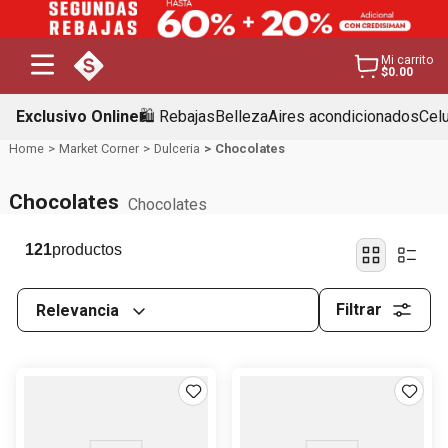
Mi carrito
$0.00
Exclusivo Online
🛍️ Rebajas
Belleza
Aires acondicionados
Cel
Market Corner
Dulceria
Chocolates
Chocolates
Chocolates
121
Filtrar
Relevancia