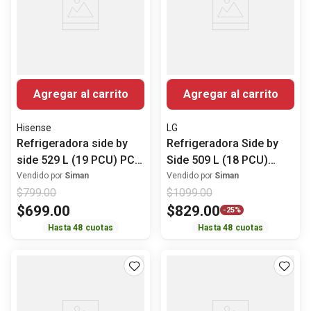
Agregar al carrito
Agregar al carrito
Hisense
LG
Refrigeradora side by
Refrigeradora Side by
side 529 L (19 PCU) PCU
Side 509 L (18 PCU)
No frost RS3P558NMCB
Inverter GS51BPP LG
Vendido por
Siman
Vendido por
Siman
$
799
.
00
$
1099
.
00
Hisense
$
699
.
00
$
829
.
00
-
25%
Hasta
48
cuotas
Hasta
48
cuotas