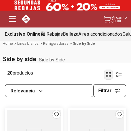
Mi carrito
$0.00
Exclusivo Online
🛍️ Rebajas
Belleza
Aires acondicionados
Cel
Linea blanca
Refrigeradoras
Side by Side
Side by side
Side by Side
20
Filtrar
Relevancia