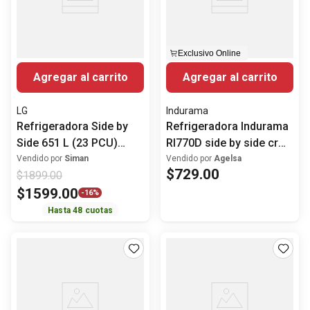
Exclusivo Online
Agregar al carrito
Agregar al carrito
LG
Indurama
Refrigeradora Side by
Refrigeradora Indurama
Side 651 L (23 PCU)
RI770D side by side cr
automática VS25LQIK LG
s01
Vendido por
Siman
Vendido por
Agelsa
$
729
.
00
$
1899
.
00
$
1599
.
00
-
16%
Hasta
48
cuotas