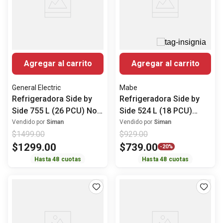
Agregar al carrito
Agregar al carrito
General Electric
Mabe
Refrigeradora Side by
Refrigeradora Side by
Side 755 L (26 PCU) No
Side 524 L (18 PCU)
Frost GNM26AETFSS
Energy saver
Vendido por
Siman
Vendido por
Siman
$
1499
.
00
$
929
.
00
General Electric
MSM544LMLSS0 Mabe
$
1299
.
00
$
739
.
00
-
20%
Hasta
48
cuotas
Hasta
48
cuotas