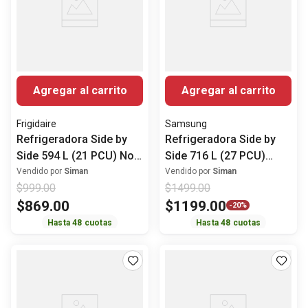
Agregar al carrito
Agregar al carrito
Frigidaire
Samsung
Refrigeradora Side by
Refrigeradora Side by
Side 594 L (21 PCU) No
Side 716 L (27 PCU)
Frost FRSG2115AV
Digital Inverter
Vendido por
Siman
Vendido por
Siman
$
999
.
00
$
1499
.
00
Frigidaire
RS27T5200S9/AP
$
869
.
00
$
1199
.
00
Samsung
-
20%
Hasta
48
cuotas
Hasta
48
cuotas