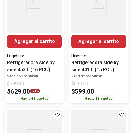
Agregar al carrito
Agregar al carrito
Frigidaire
Hisense
Refrigeradora side by
Refrigeradora side by
side 453 L (16 PCU)
side 441 L (15 PCU)
Inverter FRS16F7N5ES
inverter RS3P428NEDA2
Vendido por
Siman
Vendido por
Siman
$
799
.
00
$
699
.
00
Frigidaire
Hisense
$
629
.
00
$
599
.
00
-
21%
Hasta
48
cuotas
Hasta
48
cuotas