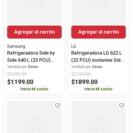
Agregar al carrito
Agregar al carrito
Samsung
LG
Refrigeradora Side by
Refrigeradora LG 622 L
Side 640 L (23 PCU)
(22 PCU) instaview Side
Bespoke Energy star
by Side VS25VVNW
Vendido por
Siman
Vendido por
Siman
$
1399
.
00
$
2199
.
00
RS23CB70NA12AP
$
1199
.
00
$
1899
.
00
Samsung
Hasta
48
cuotas
Hasta
48
cuotas