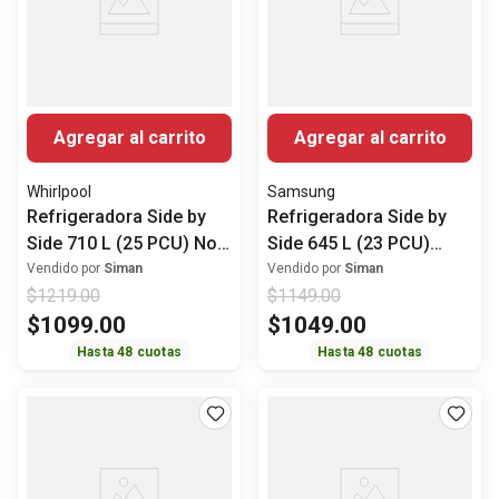
Agregar al carrito
Agregar al carrito
Whirlpool
Samsung
Refrigeradora Side by
Refrigeradora Side by
Side 710 L (25 PCU) No
Side 645 L (23 PCU)
Frost WD5600S
Digital Inverter
Vendido por
Siman
Vendido por
Siman
$
1219
.
00
$
1149
.
00
Whirlpool
RS23T5B00S9/AP
$
1099
.
00
$
1049
.
00
Samsung
Hasta
48
cuotas
Hasta
48
cuotas