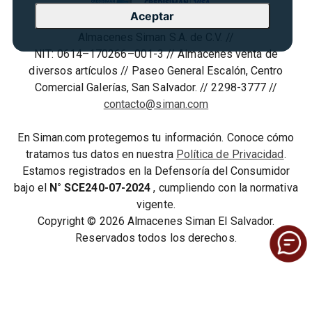
Agosto es diversión
Aceptar
Condiciones ofertas
Almacenes Siman S.A. de C.V. //
Derecho de Retracto
NIT: 0614–170266–001-3 // Almacenes venta de
Condiciones de uso
diversos artículos // Paseo General Escalón, Centro
Comercial Galerías, San Salvador. // 2298-3777 //
Términos y condiciones
contacto@siman.com
En Siman.com protegemos tu información. Conoce cómo
tratamos tus datos en nuestra
Política de Privacidad
.
Estamos registrados en la Defensoría del Consumidor
bajo el
N° SCE240-07-2024
, cumpliendo con la normativa
vigente.
Copyright © 2026 Almacenes Siman El Salvador.
Reservados todos los derechos.