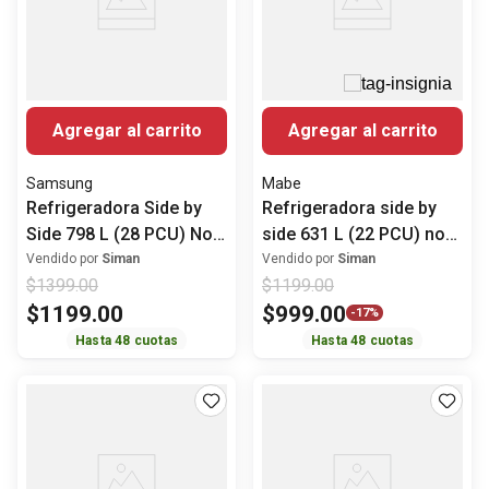
Agregar al carrito
Agregar al carrito
Samsung
Mabe
Refrigeradora Side by
Refrigeradora side by
Side 798 L (28 PCU) No
side 631 L (22 PCU) no
Frost Digital Inverter
frost MSM631LKLSS0
Vendido por
Siman
Vendido por
Siman
$
1399
.
00
$
1199
.
00
RS28T5B00S9/AP
Mabe
$
1199
.
00
$
999
.
00
Samsung
-
17%
Hasta
48
cuotas
Hasta
48
cuotas