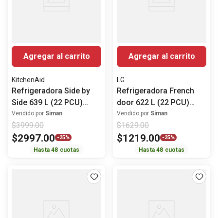
Agregar al carrito
Agregar al carrito
KitchenAid
LG
Refrigeradora Side by
Refrigeradora French
Side 639 L (22 PCU)
door 622 L (22 PCU)
Energy star
Smart Inverter
Vendido por
Siman
Vendido por
Siman
$
3999
.
00
$
1629
.
00
KRSC703HPS Kitchen
LM22SGPK LG
$
2997
.
00
$
1219
.
00
Aid
-
25%
-
25%
Hasta
48
cuotas
Hasta
48
cuotas