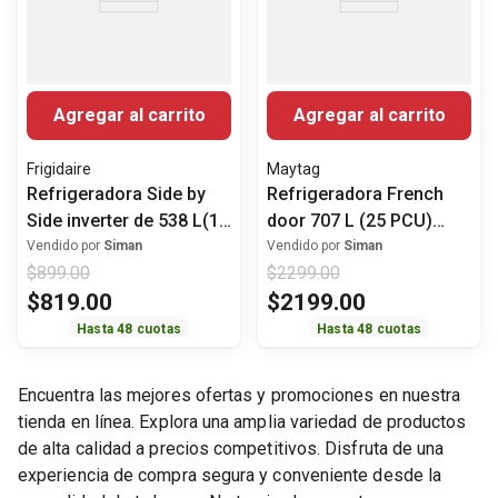
Agregar al carrito
Agregar al carrito
Frigidaire
Maytag
Refrigeradora Side by
Refrigeradora French
Side inverter de 538 L(19
door 707 L (25 PCU)
Pies) FRS19F3N5BI
Energy star MFI2570FEZ
Vendido por
Siman
Vendido por
Siman
$
899
.
00
$
2299
.
00
Frigidaire
Maytag
$
819
.
00
$
2199
.
00
Hasta
48
cuotas
Hasta
48
cuotas
Encuentra las mejores ofertas y promociones en nuestra
tienda en línea. Explora una amplia variedad de productos
de alta calidad a precios competitivos. Disfruta de una
experiencia de compra segura y conveniente desde la