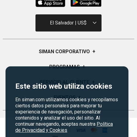
El Salvador | US$
SIMAN CORPORATIVO
+
Quiénes Somos
PROGRAMAS
+
Visión y Misión
Certificados de Regalo
SERVICIO AL CLIENTE
+
Este sitio web utiliza cookies
Historia
Garantías
Sucursales
Preguntas Frecuentes
EVENTOS
+
En siman.com utilizamos cookies y recopilamos
Siman PRO
ciertos datos personales para mejorar tu
Servicios
Política de devoluciones y garantias
Credisiman
experiencia de navegación, personalizar
Regreso a clases
Contáctenos
contenidos y analizar el uso del sitio. Al
Marketplace
Rebajas
continuar navegando, aceptas nuestra
Política
Seguridad del sitio
de Privacidad y Cookies
Vende en Marketplace
Cyber Monday
Política de Privacidad