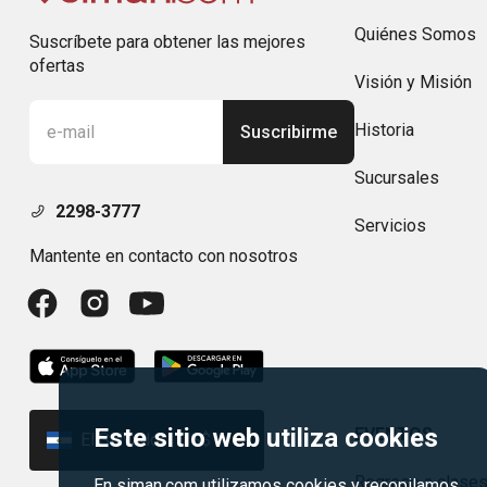
Quiénes Somos
Suscríbete para obtener las mejores
ofertas
Visión y Misión
Historia
Suscribirme
Sucursales
2298-3777
Servicios
Mantente en contacto con nosotros
Este sitio web utiliza cookies
EVENTOS
El Salvador | US$
Regreso a clase
En siman.com utilizamos cookies y recopilamos