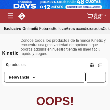
Mi carrito
$0.00
Exclusivo Online
🛍️ Rebajas
Belleza
Aires acondicionados
Cel
Conoce todos los productos de la marca Kinetic y
encuentra una gran variedad de opciones que
podrás adquirir en nuestra tienda en línea fácil,
Kinetic
rápido y seguro.
0
Relevancia
OOPS!