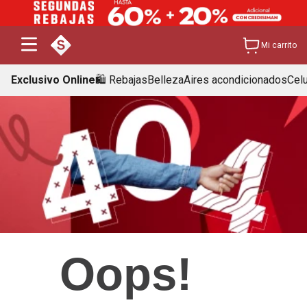
Mi carrito
Exclusivo Online
🛍️ Rebajas
Belleza
Aires acondicionados
Cel
Oops!