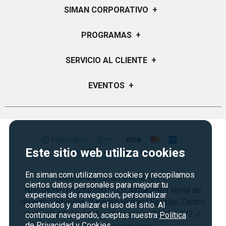
SIMAN CORPORATIVO
+
Quiénes Somos
PROGRAMAS
+
Visión y Misión
Certificados de Regalo
SERVICIO AL CLIENTE
+
Historia
Garantías
Sucursales
Preguntas Frecuentes
EVENTOS
+
Siman PRO
Servicios
Política de devoluciones y garantias
Credisiman
Regreso a clases
Contáctenos
Marketplace
Rebajas
Seguridad del sitio
Vende en Marketplace
Cyber Monday
Política de Privacidad
Este sitio web utiliza cookies
Agosto es diversión
Condiciones ofertas
En siman.com utilizamos cookies y recopilamos
Almacenes Siman S.A. de C.V. //
Derecho de Retracto
ciertos datos personales para mejorar tu
NIT: 0614–170266–001-3 // Almacenes venta de
experiencia de navegación, personalizar
Condiciones de uso
diversos artículos // Paseo General Escalón, Centro
contenidos y analizar el uso del sitio. Al
Comercial Galerías, San Salvador. // 2298-3777 //
Términos y condiciones
continuar navegando, aceptas nuestra
Política
de Privacidad y Cookies