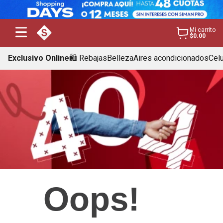
Mi carrito
$0.00
Exclusivo Online
🛍️ Rebajas
Belleza
Aires acondicionados
Cel
Oops!